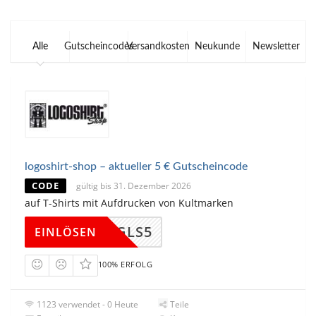
Alle
Gutscheincodes
Versandkosten
Neukunde
Newsletter
logoshirt-shop – aktueller 5 € Gutscheincode
CODE
gültig bis 31. Dezember 2026
auf T-Shirts mit Aufdrucken von Kultmarken
GLS5
EINLÖSEN
100% ERFOLG
1123 verwendet - 0 Heute
Teile