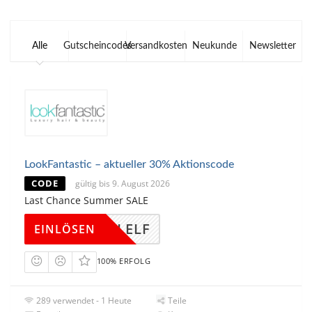
Alle
Gutscheincodes
Versandkosten
Neukunde
Newsletter
LookFantastic – aktueller 30% Aktionscode
CODE
gültig bis 9. August 2026
Last Chance Summer SALE
SALELF
EINLÖSEN
100% ERFOLG
289 verwendet - 1 Heute
Teile