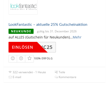
LookFantastic – aktuelle 25% Gutscheinaktion
NEUKUNDE
gültig bis 31. Dezember 2026
auf ALLES (Gutschein für Neukunden)
...
Mehr
NC25
EINLÖSEN
100% ERFOLG
322 verwendet - 1 Heute
Teile
E-mail
Kommentare