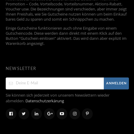
Promotion – Code, Vorteilscode, Vorteilsnummer, Aktions-Rabatt,
Voucher usw. Die Bezeichnungen sind verschieden, aber immer zeigt
Ihnen Preishals, wie Sie Gutscheine nutzen können um beim Einkauf
bares Geld zu sparen und somit ein Schnäppchen zu machen.
Einige Gutscheine funktionieren auch ohne Eingabe von einem
Gutscheincode. Diese werden dann direkt mit einem Klick auf den
Button “Gutschein einlösen” aktiviert. Das wird dann aber explizit im
Warenkorb angezeigt.
NEWSLETTER
ANMELDEN
Sie können sich jederzeit von unserem Newslettern wieder
abmelden.
Datenschutzerkärung