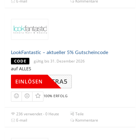
E-mail
Kommentare
LookFantastic – aktueller 5% Gutscheincode
CODE
gültig bis 31. Dezember 2026
auf ALLES
LFEXTRA5
EINLÖSEN
100% ERFOLG
236 verwendet - 0 Heute
Teile
E-mail
Kommentare