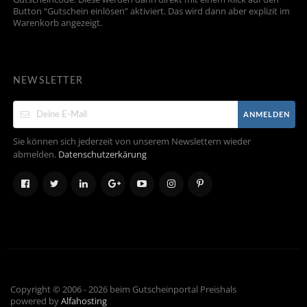
Button “Gutschein einlösen” aktiviert. Das wird dann aber explizit im
Warenkorb angezeigt.
NEWSLETTER
ANMELDEN
Sie können sich jederzeit von unserem Newslettern wieder
abmelden.
Datenschutzerkärung
Copyright © 2006 - 2026 beim Gutscheinportal Preishals
powered by
Alfahosting