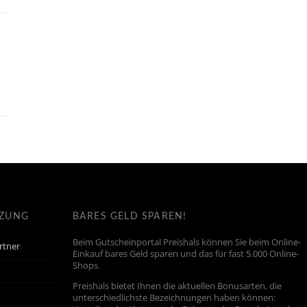
TZUNG
BARES GELD SPAREN!
Beim Gutscheinportal Preishals können Sie beim Online-
rtner
Einkauf bares Geld sparen und das für fast 5.000 Online-
Shops.
Preishals bietet Ihnen die aktuellen Bonusarten, die
unterschiedlichste Bezeichnungen haben können: