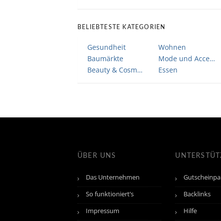
BELIEBTESTE KATEGORIEN
Gesundheit
Wohnen
Baumärkte
Mode und Accessoires
Beauty & Cosmetic
Essen
ÜBER UNS
UNTERSTÜ
Das Unternehmen
Gutscheinpa
So funktioniert’s
Backlinks
Impressum
Hilfe