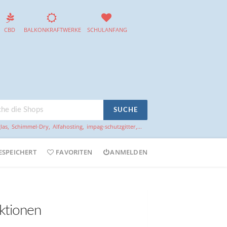
CBD
BALKONKRAFTWERKE
SCHULANFANG
SUCHE
las
,
Schimmel-Dry
,
Alfahosting
,
impag-schutzgitter
,...
ESPEICHERT
FAVORITEN
ANMELDEN
ktionen