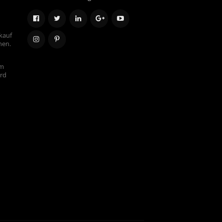
kauf
hen.
em
ird