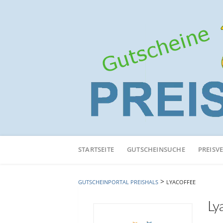
Neuen
Online-
STARTSEITE
GUTSCHEINSUCHE
PREISV
Shop
hinzufügen
>
GUTSCHEINPORTAL PREISHALS
LYACOFFEE
Ly