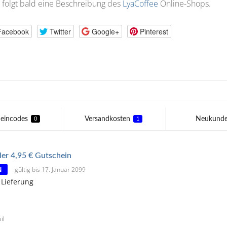
 folgt bald eine Beschreibung des
LyaCoffee
Online-Shops.
Facebook
Twitter
Google+
Pinterest
eincodes
Versandkosten
Neukund
0
1
ler 4,95 € Gutschein
N
gültig bis 17. Januar 2099
 Lieferung
il