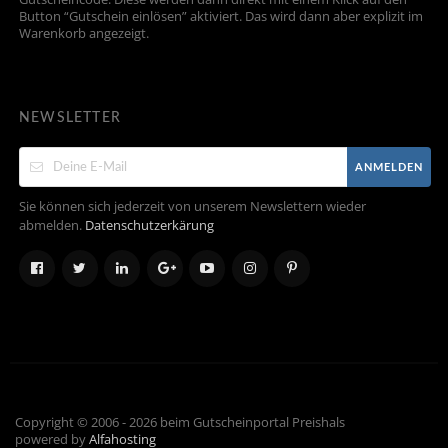
Button “Gutschein einlösen” aktiviert. Das wird dann aber explizit im
Warenkorb angezeigt.
NEWSLETTER
ANMELDEN
Sie können sich jederzeit von unserem Newslettern wieder
abmelden.
Datenschutzerkärung
Copyright © 2006 - 2026 beim Gutscheinportal Preishals
powered by
Alfahosting