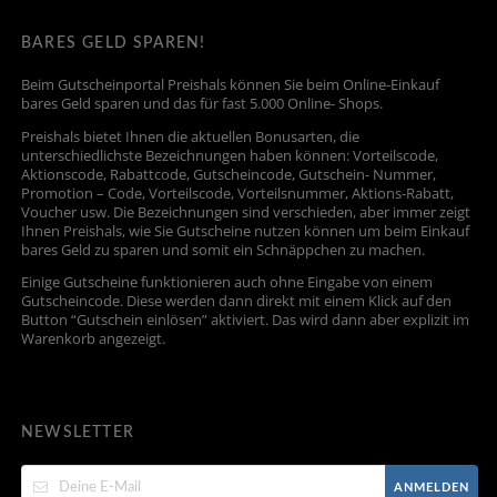
BARES GELD SPAREN!
Beim Gutscheinportal Preishals können Sie beim Online-Einkauf
bares Geld sparen und das für fast 5.000 Online- Shops.
Preishals bietet Ihnen die aktuellen Bonusarten, die
unterschiedlichste Bezeichnungen haben können: Vorteilscode,
Aktionscode, Rabattcode, Gutscheincode, Gutschein- Nummer,
Promotion – Code, Vorteilscode, Vorteilsnummer, Aktions-Rabatt,
Voucher usw. Die Bezeichnungen sind verschieden, aber immer zeigt
Ihnen Preishals, wie Sie Gutscheine nutzen können um beim Einkauf
bares Geld zu sparen und somit ein Schnäppchen zu machen.
Einige Gutscheine funktionieren auch ohne Eingabe von einem
Gutscheincode. Diese werden dann direkt mit einem Klick auf den
Button “Gutschein einlösen” aktiviert. Das wird dann aber explizit im
Warenkorb angezeigt.
NEWSLETTER
ANMELDEN