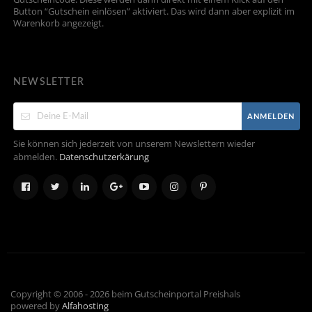
Button “Gutschein einlösen” aktiviert. Das wird dann aber explizit im
Warenkorb angezeigt.
NEWSLETTER
ANMELDEN
Sie können sich jederzeit von unserem Newslettern wieder
abmelden.
Datenschutzerkärung
Copyright © 2006 - 2026 beim Gutscheinportal Preishals
powered by
Alfahosting