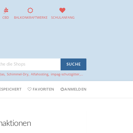
CBD
BALKONKRAFTWERKE
SCHULANFANG
SUCHE
las
,
Schimmel-Dry
,
Alfahosting
,
impag-schutzgitter
,...
ESPEICHERT
FAVORITEN
ANMELDEN
naktionen