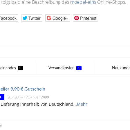
 folgt bald eine Beschreibung des
moebel-eins
Online-Shops.
Facebook
Twitter
Google+
Pinterest
eincodes
Versandkosten
Neukund
0
1
eller 9,90 € Gutschein
N
gültig bis 17. Januar 2099
 Lieferung innerhalb von Deutschland
...
Mehr
il