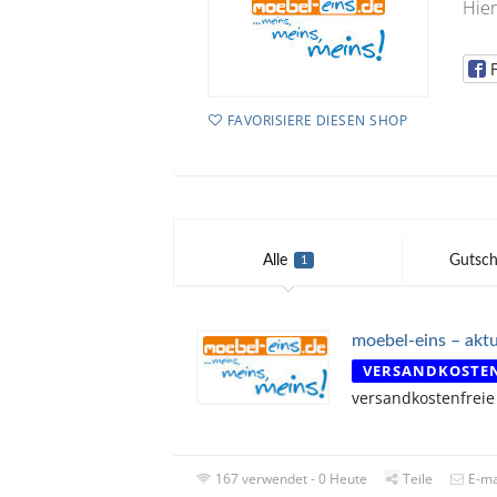
Hier
FAVORISIERE DIESEN SHOP
Alle
Gutsch
1
moebel-eins – aktu
VERSANDKOSTE
versandkostenfreie
167 verwendet - 0 Heute
Teile
E-ma