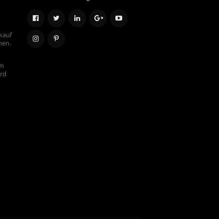
kauf
hen.
em
ird