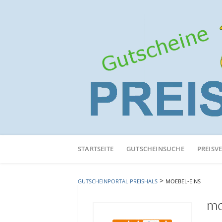
Neuen
Online-
STARTSEITE
GUTSCHEINSUCHE
PREISV
Shop
hinzufügen
>
GUTSCHEINPORTAL PREISHALS
MOEBEL-EINS
mo