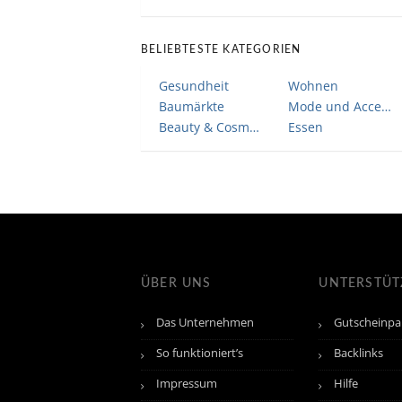
BELIEBTESTE KATEGORIEN
Gesundheit
Wohnen
Baumärkte
Mode und Accessoires
Beauty & Cosmetic
Essen
ÜBER UNS
UNTERSTÜ
Das Unternehmen
Gutscheinpa
So funktioniert’s
Backlinks
Impressum
Hilfe