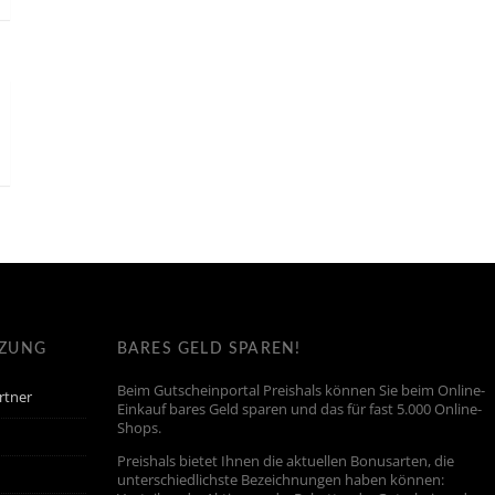
TZUNG
BARES GELD SPAREN!
Beim Gutscheinportal Preishals können Sie beim Online-
rtner
Einkauf bares Geld sparen und das für fast 5.000 Online-
Shops.
Preishals bietet Ihnen die aktuellen Bonusarten, die
unterschiedlichste Bezeichnungen haben können: