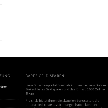
TZUNG
BARES GELD SPAREN!
Beim Gutscheinportal Preishals können Sie beim Online-
rtner
Einkauf bares Geld sparen und das für fast 5.000 Online-
Shops.
Preishals bietet Ihnen die aktuellen Bonusarten, die
unterschiedlichste Bezeichnungen haben können: