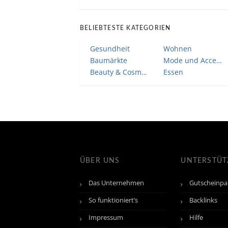
BELIEBTESTE KATEGORIEN
Gesundheit
Wohnen
Baumärkte
Mode und Accessoires
Beauty & Cosmetic
Essen
ÜBER UNS
UNTERSTÜ
Das Unternehmen
Gutscheinpa
So funktioniert’s
Backlinks
Impressum
Hilfe