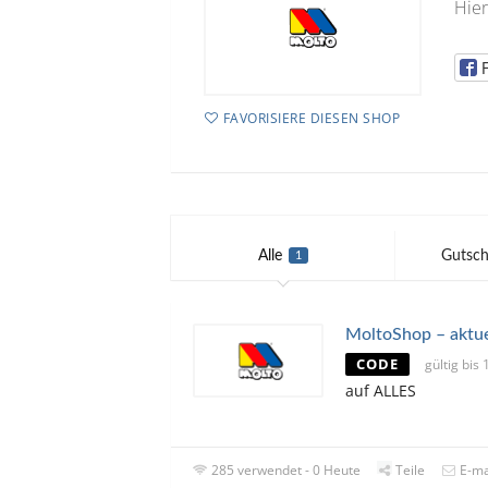
Hier
FAVORISIERE DIESEN SHOP
Alle
Gutsch
1
MoltoShop – aktu
CODE
gültig bis
auf ALLES
285 verwendet - 0 Heute
Teile
E-ma