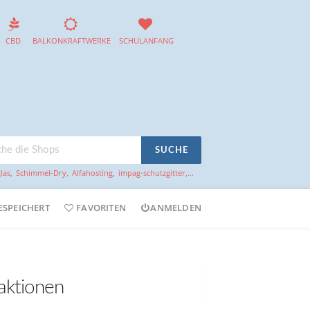
CBD
BALKONKRAFTWERKE
SCHULANFANG
SUCHE
las
,
Schimmel-Dry
,
Alfahosting
,
impag-schutzgitter
,...
ESPEICHERT
FAVORITEN
ANMELDEN
aktionen