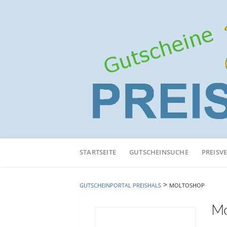
Neuen
Online-
STARTSEITE
GUTSCHEINSUCHE
PREISV
Shop
hinzufügen
>
GUTSCHEINPORTAL PREISHALS
MOLTOSHOP
Mo