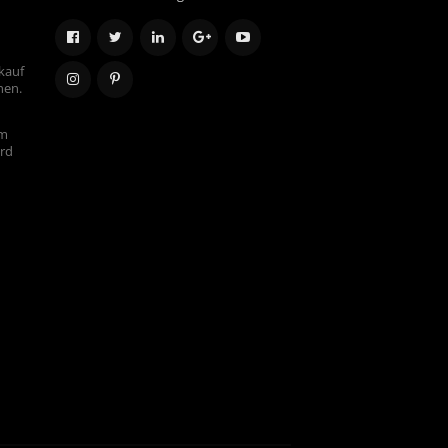
kauf
hen.
em
ird