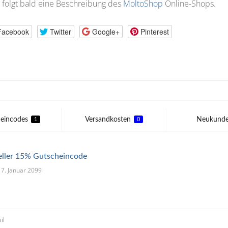
 folgt bald eine Beschreibung des
MoltoShop
Online-Shops.
Facebook
Twitter
Google+
Pinterest
eincodes
Versandkosten
Neukund
1
0
eller 15% Gutscheincode
 17. Januar 2099
il