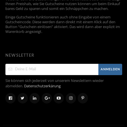
Ihnen Preishals, wie Sie Gutscheine nutzen können um beim Einkauf
bares Geld zu sparen und somit ein Schnäppchen zu machen.
Einige Gutscheine funktionieren auch ohne Eingabe von einem
Gutscheincode. Diese werden dann direkt mit einem Klick auf den
Button “Gutschein einlösen” aktiviert. Das wird dann aber explizit im
Warenkorb angezeigt.
NEWSLETTER
ANMELDEN
Sie können sich jederzeit von unserem Newslettern wieder
abmelden.
Datenschutzerkärung