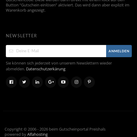
Button “Gutschein einlösen” aktiviert. Das wird dann aber explizit im
Warenkorb angezeigt.
NEWSLETTER
ANMELDEN
Sie können sich jederzeit von unserem Newslettern wieder
abmelden.
Datenschutzerkärung
Copyright © 2006 - 2026 beim Gutscheinportal Preishals
powered by
Alfahosting