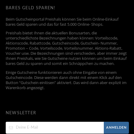
BARES GELD SPAREN!
Beim Gutscheinportal Preishals können Sie beim Online-Einkauf
bares Geld sparen und das für fast 5.000 Online- Shops.
Preishals bietet Ihnen die aktuellen Bonusarten, die
unterschiedlichste Bezeichnungen haben können: Vorteilscode,
Aktionscode, Rabattcode, Gutscheincode, Gutschein- Nummer,
Promotion – Code, Vorteilscode, Vorteilsnummer, Aktions-Rabatt,
Voucher usw. Die Bezeichnungen sind verschieden, aber immer zeigt
Ihnen Preishals, wie Sie Gutscheine nutzen können um beim Einkauf
bares Geld zu sparen und somit ein Schnäppchen zu machen.
Einige Gutscheine funktionieren auch ohne Eingabe von einem
Gutscheincode. Diese werden dann direkt mit einem Klick auf den
Button “Gutschein einlösen” aktiviert. Das wird dann aber explizit im
Warenkorb angezeigt.
NEWSLETTER
ANMELDEN