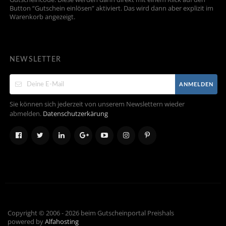
Button “Gutschein einlösen” aktiviert. Das wird dann aber explizit im
Warenkorb angezeigt.
NEWSLETTER
ANMELDEN
Sie können sich jederzeit von unserem Newslettern wieder
abmelden.
Datenschutzerkärung
Copyright © 2006 - 2026 beim Gutscheinportal Preishals
powered by
Alfahosting