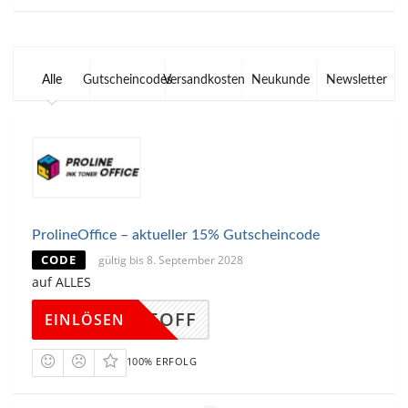
Alle
Gutscheincodes
Versandkosten
Neukunde
Newsletter
ProlineOffice – aktueller 15% Gutscheincode
CODE
gültig bis 8. September 2028
auf ALLES
INE15OFF
EINLÖSEN
100% ERFOLG