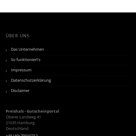
ÜBER UNS
Das Unternehmen
So funktioniert’s
Impressum
Datenschutzerklärung
Disclaimer
Preishals - Gutscheinportal
Oberer Landweg 41
21035
Hamburg
Deutschland
+49 (40) 70010712