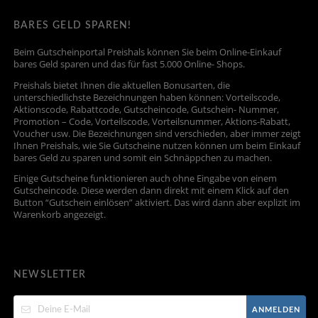
BARES GELD SPAREN!
Beim Gutscheinportal Preishals können Sie beim Online-Einkauf
bares Geld sparen und das für fast 5.000 Online- Shops.
Preishals bietet Ihnen die aktuellen Bonusarten, die
unterschiedlichste Bezeichnungen haben können: Vorteilscode,
Aktionscode, Rabattcode, Gutscheincode, Gutschein- Nummer,
Promotion – Code, Vorteilscode, Vorteilsnummer, Aktions-Rabatt,
Voucher usw. Die Bezeichnungen sind verschieden, aber immer zeigt
Ihnen Preishals, wie Sie Gutscheine nutzen können um beim Einkauf
bares Geld zu sparen und somit ein Schnäppchen zu machen.
Einige Gutscheine funktionieren auch ohne Eingabe von einem
Gutscheincode. Diese werden dann direkt mit einem Klick auf den
Button “Gutschein einlösen” aktiviert. Das wird dann aber explizit im
Warenkorb angezeigt.
NEWSLETTER
ANMELDEN