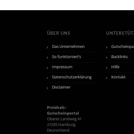
ÜBER UNS
UNTERSTÜ
Das Unternehmen
Gutscheinpa
So funktioniert’s
Backlinks
Impressum
Hilfe
Datenschutzerklärung
Kontakt
Disclaimer
Preishals -
Gutscheinportal
Oberer Landweg 41
21035
Hamburg
Deutschland