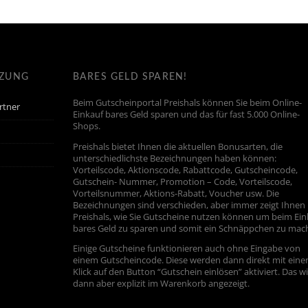
TZUNG
BARES GELD SPAREN!
Beim Gutscheinportal Preishals können Sie beim Online-
rtner
Einkauf bares Geld sparen und das für fast 5.000 Online-
Shops.
Preishals bietet Ihnen die aktuellen Bonusarten, die
unterschiedlichste Bezeichnungen haben können:
Vorteilscode, Aktionscode, Rabattcode, Gutscheincode,
Gutschein- Nummer, Promotion – Code, Vorteilscode,
Vorteilsnummer, Aktions-Rabatt, Voucher usw. Die
Bezeichnungen sind verschieden, aber immer zeigt Ihnen
Preishals, wie Sie Gutscheine nutzen können um beim Ein
bares Geld zu sparen und somit ein Schnäppchen zu mac
Einige Gutscheine funktionieren auch ohne Eingabe von
einem Gutscheincode. Diese werden dann direkt mit ein
Klick auf den Button “Gutschein einlösen” aktiviert. Das w
dann aber explizit im Warenkorb angezeigt.