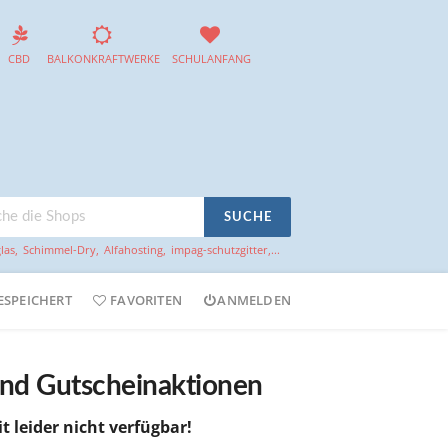
CBD
BALKONKRAFTWERKE
SCHULANFANG
SUCHE
las
,
Schimmel-Dry
,
Alfahosting
,
impag-schutzgitter
,...
ESPEICHERT
FAVORITEN
ANMELDEN
 und Gutscheinaktionen
it leider nicht verfügbar!