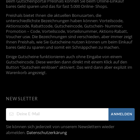
Beim Gutscheinportal Preishals können Sie beim Online-Einkauf
bares Geld sparen und das für fast 5.000 Online- Shops.
Preishals bietet Ihnen die aktuellen Bonusarten, die
unterschiedlichste Bezeichnungen haben können: Vorteilscode,
Aktionscode, Rabattcode, Gutscheincode, Gutschein- Nummer,
Promotion – Code, Vorteilscode, Vorteilsnummer, Aktions-Rabatt,
Voucher usw. Die Bezeichnungen sind verschieden, aber immer zeigt
Ihnen Preishals, wie Sie Gutscheine nutzen können um beim Einkauf
bares Geld zu sparen und somit ein Schnäppchen zu machen.
Einige Gutscheine funktionieren auch ohne Eingabe von einem
Gutscheincode. Diese werden dann direkt mit einem Klick auf den
Button “Gutschein einlösen” aktiviert. Das wird dann aber explizit im
Warenkorb angezeigt.
NEWSLETTER
ANMELDEN
Sie können sich jederzeit von unserem Newslettern wieder
abmelden.
Datenschutzerkärung