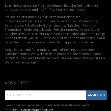
Beim Gutscheinportal Preishals können Sie beim Online-Einkauf
bares Geld sparen und das für fast 5.000 Online- Shops.
Preishals bietet Ihnen die aktuellen Bonusarten, die
unterschiedlichste Bezeichnungen haben können: Vorteilscode,
Aktionscode, Rabattcode, Gutscheincode, Gutschein- Nummer,
Promotion – Code, Vorteilscode, Vorteilsnummer, Aktions-Rabatt,
Voucher usw. Die Bezeichnungen sind verschieden, aber immer zeigt
Ihnen Preishals, wie Sie Gutscheine nutzen können um beim Einkauf
bares Geld zu sparen und somit ein Schnäppchen zu machen.
Einige Gutscheine funktionieren auch ohne Eingabe von einem
Gutscheincode. Diese werden dann direkt mit einem Klick auf den
Button “Gutschein einlösen” aktiviert. Das wird dann aber explizit im
Warenkorb angezeigt.
NEWSLETTER
ANMELDEN
Sie können sich jederzeit von unserem Newslettern wieder
abmelden.
Datenschutzerkärung