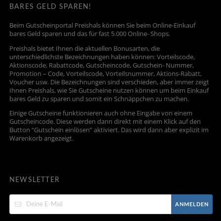
BARES GELD SPAREN!
Beim Gutscheinportal Preishals können Sie beim Online-Einkauf
bares Geld sparen und das für fast 5.000 Online- Shops.
Preishals bietet Ihnen die aktuellen Bonusarten, die
unterschiedlichste Bezeichnungen haben können: Vorteilscode,
Aktionscode, Rabattcode, Gutscheincode, Gutschein- Nummer,
Promotion – Code, Vorteilscode, Vorteilsnummer, Aktions-Rabatt,
Voucher usw. Die Bezeichnungen sind verschieden, aber immer zeigt
Ihnen Preishals, wie Sie Gutscheine nutzen können um beim Einkauf
bares Geld zu sparen und somit ein Schnäppchen zu machen.
Einige Gutscheine funktionieren auch ohne Eingabe von einem
Gutscheincode. Diese werden dann direkt mit einem Klick auf den
Button “Gutschein einlösen” aktiviert. Das wird dann aber explizit im
Warenkorb angezeigt.
NEWSLETTER
ANMELDEN