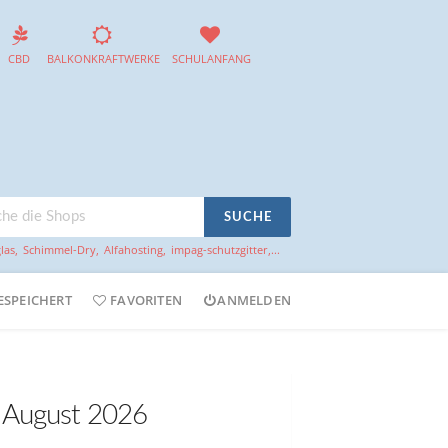
CBD
BALKONKRAFTWERKE
SCHULANFANG
SUCHE
las
,
Schimmel-Dry
,
Alfahosting
,
impag-schutzgitter
,...
ESPEICHERT
FAVORITEN
ANMELDEN
s August 2026