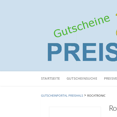
Neuen
Online-
STARTSEITE
GUTSCHEINSUCHE
PREISV
Shop
hinzufügen
>
GUTSCHEINPORTAL PREISHALS
ROCATRONIC
Ro