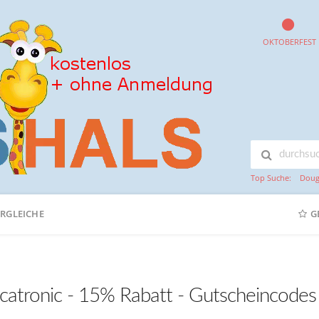
OKTOBERFEST
Top Suche:
Doug
ERGLEICHE
G
catronic - 15% Rabatt - Gutscheincode