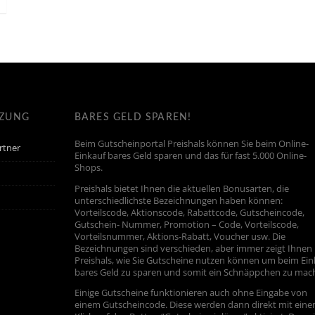
TZUNG
BARES GELD SPAREN!
Beim Gutscheinportal Preishals können Sie beim Online-
rtner
Einkauf bares Geld sparen und das für fast 5.000 Online-
Shops.
Preishals bietet Ihnen die aktuellen Bonusarten, die
unterschiedlichste Bezeichnungen haben können:
Vorteilscode, Aktionscode, Rabattcode, Gutscheincode,
Gutschein- Nummer, Promotion – Code, Vorteilscode,
Vorteilsnummer, Aktions-Rabatt, Voucher usw. Die
Bezeichnungen sind verschieden, aber immer zeigt Ihnen
Preishals, wie Sie Gutscheine nutzen können um beim Ein
bares Geld zu sparen und somit ein Schnäppchen zu mac
Einige Gutscheine funktionieren auch ohne Eingabe von
einem Gutscheincode. Diese werden dann direkt mit ein