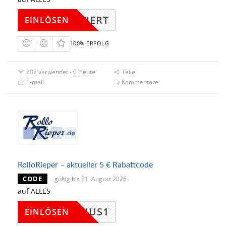
KTIVIERT
EINLÖSEN
100% ERFOLG
202 verwendet - 0 Heute
Teile
E-mail
Kommentare
RolloRieper – aktueller 5 € Rabattcode
CODE
gültig bis 31. August 2026
auf ALLES
ERBONUS1
EINLÖSEN