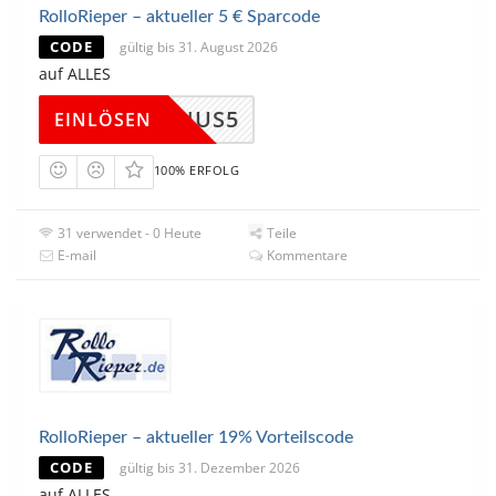
RolloRieper – aktueller 5 € Sparcode
CODE
gültig bis 31. August 2026
auf ALLES
ERBONUS5
EINLÖSEN
100% ERFOLG
31 verwendet - 0 Heute
Teile
E-mail
Kommentare
RolloRieper – aktueller 19% Vorteilscode
CODE
gültig bis 31. Dezember 2026
auf ALLES