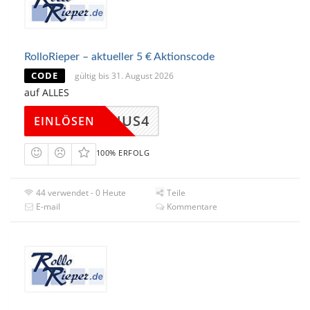
RolloRieper – aktueller 5 € Aktionscode
CODE
gültig bis 31. August 2026
auf ALLES
ERBONUS4
EINLÖSEN
100% ERFOLG
44 verwendet - 0 Heute
Teile
E-mail
Kommentare