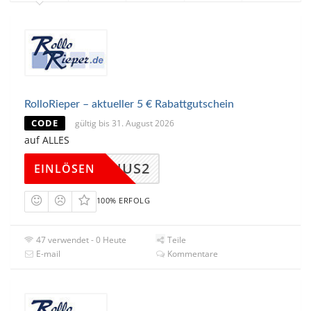
RolloRieper – aktueller 5 € Rabattgutschein
CODE
gültig bis 31. August 2026
auf ALLES
ERBONUS2
EINLÖSEN
100% ERFOLG
47 verwendet - 0 Heute
Teile
E-mail
Kommentare