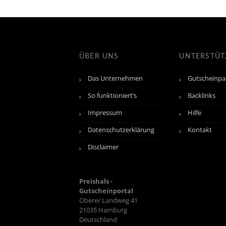
ÜBER UNS
UNTERSTÜ
Das Unternehmen
Gutscheinpa
So funktioniert’s
Backlinks
Impressum
Hilfe
Datenschutzerklärung
Kontakt
Disclaimer
Preishals -
Gutscheinportal
Oberer Landweg 41
21035
Hamburg
Deutschland