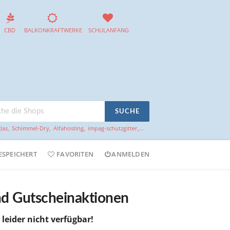
CBD
BALKONKRAFTWERKE
SCHULANFANG
SUCHE
las
,
Schimmel-Dry
,
Alfahosting
,
impag-schutzgitter
,...
ESPEICHERT
FAVORITEN
ANMELDEN
nd Gutscheinaktionen
 leider nicht verfügbar!