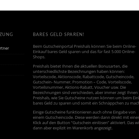
TZUNG
BARES GELD SPAREN!
Beim Gutscheinportal Preishals können Sie beim Online-
rtner
Einkauf bares Geld sparen und das für fast 5.000 Online-
Shops.
Preishals bietet Ihnen die aktuellen Bonusarten, die
unterschiedlichste Bezeichnungen haben können:
Vorteilscode, Aktionscode, Rabattcode, Gutscheincode,
Gutschein- Nummer, Promotion – Code, Vorteilscode,
Vorteilsnummer, Aktions-Rabatt, Voucher usw. Die
Bezeichnungen sind verschieden, aber immer zeigt Ihnen
Preishals, wie Sie Gutscheine nutzen können um beim Ein
bares Geld zu sparen und somit ein Schnäppchen zu mac
Einige Gutscheine funktionieren auch ohne Eingabe von
einem Gutscheincode. Diese werden dann direkt mit ein
Klick auf den Button “Gutschein einlösen” aktiviert. Das w
dann aber explizit im Warenkorb angezeigt.