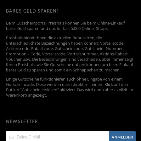
BARES GELD SPAREN!
Beim Gutscheinportal Preishals können Sie beim Online-Einkauf
bares Geld sparen und das für fast 5.000 Online- Shops.
Preishals bietet Ihnen die aktuellen Bonusarten, die
unterschiedlichste Bezeichnungen haben können: Vorteilscode,
Aktionscode, Rabattcode, Gutscheincode, Gutschein- Nummer,
Promotion – Code, Vorteilscode, Vorteilsnummer, Aktions-Rabatt,
Voucher usw. Die Bezeichnungen sind verschieden, aber immer zeigt
Ihnen Preishals, wie Sie Gutscheine nutzen können um beim Einkauf
bares Geld zu sparen und somit ein Schnäppchen zu machen.
Einige Gutscheine funktionieren auch ohne Eingabe von einem
Gutscheincode. Diese werden dann direkt mit einem Klick auf den
Button “Gutschein einlösen” aktiviert. Das wird dann aber explizit im
Warenkorb angezeigt.
NEWSLETTER
ANMELDEN