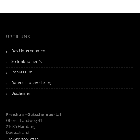
ÜBER UNS
Das Unternehmen
So funktioniert’s
Impressum
Datenschutzerklärung
Disclaimer
Preishals - Gutscheinportal
Oberer Landweg 41
21035
Hamburg
Deutschland
+49 (40) 70010712