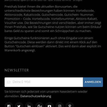
Preishals bietet Ihnen die aktuellen Bonusarten, die
unterschiedlichste Bezeichnungen haben können: Vorteilscode,
Aktionscode, Rabattcode, Gutscheincode, Gutschein- Nummer,
Promotion – Code, Vorteilscode, Vorteilsnummer, Aktions-Rabatt,
Voucher usw. Die Bezeichnungen sind verschieden, aber immer zeigt
Ihnen Preishals, wie Sie Gutscheine nutzen können um beim Einkauf
bares Geld zu sparen und somit ein Schnäppchen zu machen.
Einige Gutscheine funktionieren auch ohne Eingabe von einem
Gutscheincode. Diese werden dann direkt mit einem Klick auf den
Button “Gutschein einlösen” aktiviert. Das wird dann aber explizit im
Warenkorb angezeigt.
NEWSLETTER
ANMELDEN
Sie können sich jederzeit von unserem Newslettern wieder
abmelden.
Datenschutzerkärung