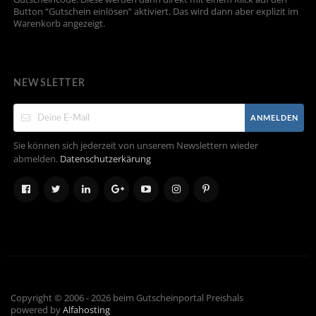
Button “Gutschein einlösen” aktiviert. Das wird dann aber explizit im
Warenkorb angezeigt.
NEWSLETTER
ANMELDEN
Sie können sich jederzeit von unserem Newslettern wieder
abmelden.
Datenschutzerkärung
Copyright © 2006 - 2026 beim Gutscheinportal Preishals
powered by
Alfahosting