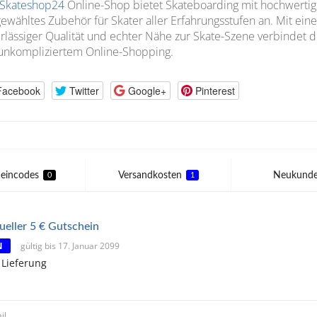
Skateshop24
Online-Shop bietet Skateboarding mit hochwerti
ewähltes Zubehör für Skater aller Erfahrungsstufen an. Mit eine
rlässiger Qualität und echter Nähe zur Skate-Szene verbindet
unkompliziertem Online-Shopping.
Facebook
Twitter
Google+
Pinterest
eincodes
Versandkosten
Neukund
0
1
ueller 5 € Gutschein
N
gültig bis 17. Januar 2099
 Lieferung
il