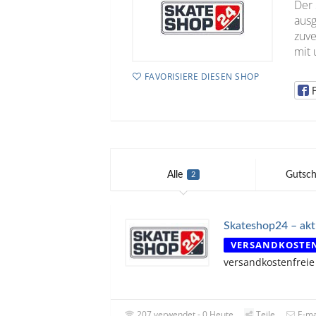
Der
ausg
zuve
mit 
FAVORISIERE DIESEN SHOP
Alle
Gutsch
2
Skateshop24 – akt
VERSANDKOSTE
versandkostenfreie
207 verwendet - 0 Heute
Teile
E-ma