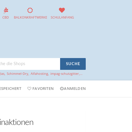
CBD
BALKONKRAFTWERKE
SCHULANFANG
SUCHE
las
,
Schimmel-Dry
,
Alfahosting
,
impag-schutzgitter
,...
ESPEICHERT
FAVORITEN
ANMELDEN
inaktionen