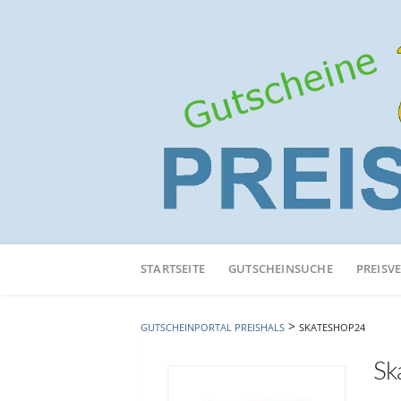
Neuen
Online-
STARTSEITE
GUTSCHEINSUCHE
PREISV
Shop
hinzufügen
>
GUTSCHEINPORTAL PREISHALS
SKATESHOP24
Sk