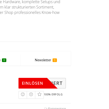
ge Hardware, komplette Setups und
m klar strukturierten Sortiment,
 der Shop professionelles Know-how
e
Newsletter
0
1
KTIVIERT
EINLÖSEN
100% ERFOLG
Kommentare