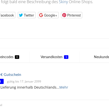
 folgt bald eine Beschreibung des
Skiny
Online-Shops.
Facebook
Twitter
Google+
Pinterest
eincodes
Versandkosten
Neukund
0
1
3 € Gutschein
N
gültig bis 17. Januar 2099
 Lieferung innerhalb Deutschlands
...
Mehr
il