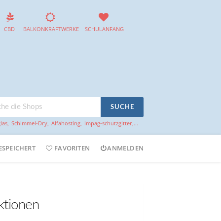
CBD
BALKONKRAFTWERKE
SCHULANFANG
SUCHE
las
,
Schimmel-Dry
,
Alfahosting
,
impag-schutzgitter
,...
ESPEICHERT
FAVORITEN
ANMELDEN
ktionen