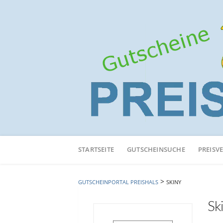
Neuen
Online-
STARTSEITE
GUTSCHEINSUCHE
PREISV
Shop
hinzufügen
>
GUTSCHEINPORTAL PREISHALS
SKINY
Sk