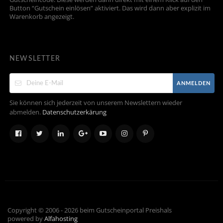
Button “Gutschein einlösen” aktiviert. Das wird dann aber explizit im
Warenkorb angezeigt.
NEWSLETTER
ANMELDEN
Sie können sich jederzeit von unserem Newslettern wieder
abmelden.
Datenschutzerkärung
Copyright © 2006 - 2026 beim Gutscheinportal Preishals
powered by
Alfahosting