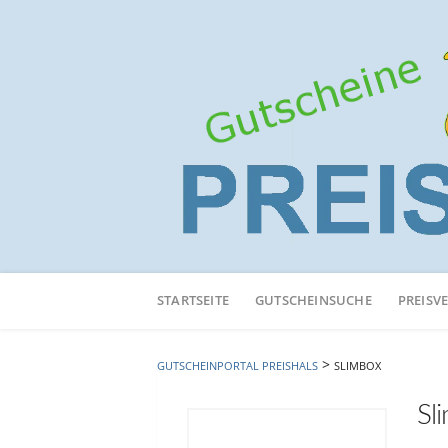
Neuen
Online-
STARTSEITE
GUTSCHEINSUCHE
PREISV
Shop
hinzufügen
>
GUTSCHEINPORTAL PREISHALS
SLIMBOX
Sl