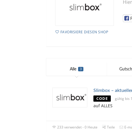
Hier
FAVORISIERE DIESEN SHOP
Alle
Gutsch
3
Slimbox – aktuell
CODE
gültig bis
auf ALLES
233 verwendet - 0 Heute
Teile
E-ma