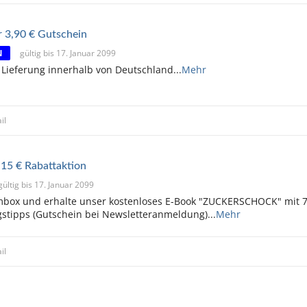
r 3,90 € Gutschein
N
gültig bis 17. Januar 2099
 Lieferung innerhalb von Deutschland
...
Mehr
il
 15 € Rabattaktion
gültig bis 17. Januar 2099
imbox und erhalte unser kostenloses E-Book "ZUCKERSCHOCK" mit 
stipps (Gutschein bei Newsletteranmeldung)
...
Mehr
il