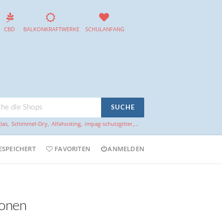
CBD
BALKONKRAFTWERKE
SCHULANFANG
SUCHE
las
,
Schimmel-Dry
,
Alfahosting
,
impag-schutzgitter
,...
ESPEICHERT
FAVORITEN
ANMELDEN
ionen