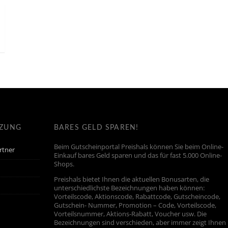
TZUNG
BARES GELD SPAREN!
Beim Gutscheinportal Preishals können Sie beim Online-
rtner
Einkauf bares Geld sparen und das für fast 5.000 Online-
Shops.
Preishals bietet Ihnen die aktuellen Bonusarten, die
unterschiedlichste Bezeichnungen haben können:
Vorteilscode, Aktionscode, Rabattcode, Gutscheincode,
Gutschein- Nummer, Promotion – Code, Vorteilscode,
Vorteilsnummer, Aktions-Rabatt, Voucher usw. Die
Bezeichnungen sind verschieden, aber immer zeigt Ihnen