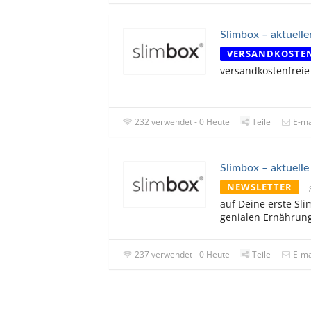
Slimbox – aktuelle
VERSANDKOSTE
versandkostenfreie
232 verwendet - 0 Heute
Teile
E-ma
Slimbox – aktuelle
NEWSLETTER
auf Deine erste Sl
genialen Ernährung
237 verwendet - 0 Heute
Teile
E-ma