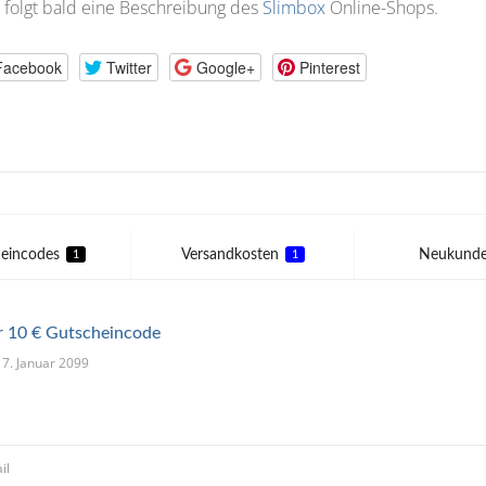
 folgt bald eine Beschreibung des
Slimbox
Online-Shops.
Facebook
Twitter
Google+
Pinterest
eincodes
Versandkosten
Neukund
1
1
er 10 € Gutscheincode
 17. Januar 2099
il