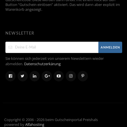
Button “Gutschein einlösen” aktiviert. Das wird dann aber explizit im
Warenkorb angezeigt.
NEWSLETTER
ANMELDEN
Sie können sich jederzeit von unserem Newslettern wieder
abmelden.
Datenschutzerkärung
Copyright © 2006 - 2026 beim Gutscheinportal Preishals
powered by
Alfahosting