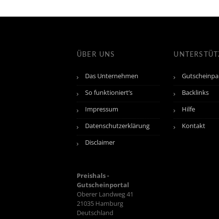
ÜBER UNS
UNTERSTÜ
Das Unternehmen
Gutscheinpa
So funktioniert’s
Backlinks
Impressum
Hilfe
Datenschutzerklärung
Kontakt
Disclaimer
Preishals -
Gutscheinportal
Oberer Landweg 41
21035
Hamburg
Deutschland