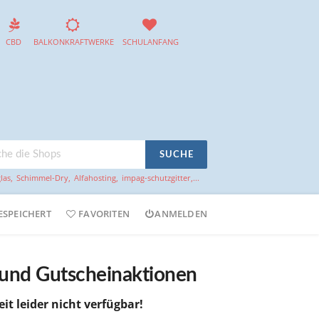
CBD
BALKONKRAFTWERKE
SCHULANFANG
SUCHE
las
,
Schimmel-Dry
,
Alfahosting
,
impag-schutzgitter
,...
ESPEICHERT
FAVORITEN
ANMELDEN
 und Gutscheinaktionen
it leider nicht verfügbar!