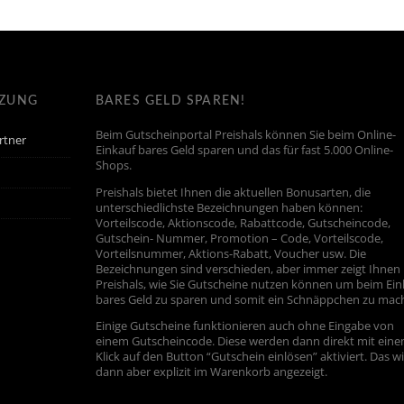
TZUNG
BARES GELD SPAREN!
Beim Gutscheinportal Preishals können Sie beim Online-
rtner
Einkauf bares Geld sparen und das für fast 5.000 Online-
Shops.
Preishals bietet Ihnen die aktuellen Bonusarten, die
unterschiedlichste Bezeichnungen haben können:
Vorteilscode, Aktionscode, Rabattcode, Gutscheincode,
Gutschein- Nummer, Promotion – Code, Vorteilscode,
Vorteilsnummer, Aktions-Rabatt, Voucher usw. Die
Bezeichnungen sind verschieden, aber immer zeigt Ihnen
Preishals, wie Sie Gutscheine nutzen können um beim Ein
bares Geld zu sparen und somit ein Schnäppchen zu mac
Einige Gutscheine funktionieren auch ohne Eingabe von
einem Gutscheincode. Diese werden dann direkt mit ein
Klick auf den Button “Gutschein einlösen” aktiviert. Das w
dann aber explizit im Warenkorb angezeigt.