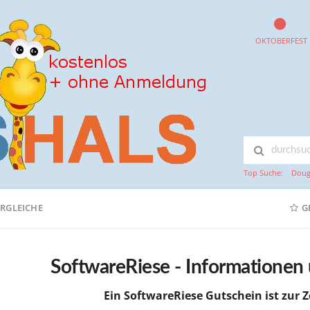
OKTOBERFEST
Top Suche:
Doug
ERGLEICHE
G
SoftwareRiese - Informationen
Ein SoftwareRiese Gutschein ist zur Ze