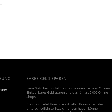
TZUNG
BARES GELD SPAREN!
Beim Gutscheinportal Preishals können Sie beim Online-
rtner
Einkauf bares Geld sparen und das für fast 5.000 Online-
Shops.
Preishals bietet Ihnen die aktuellen Bonusarten, die
unterschiedlichste Bezeichnungen haben können: