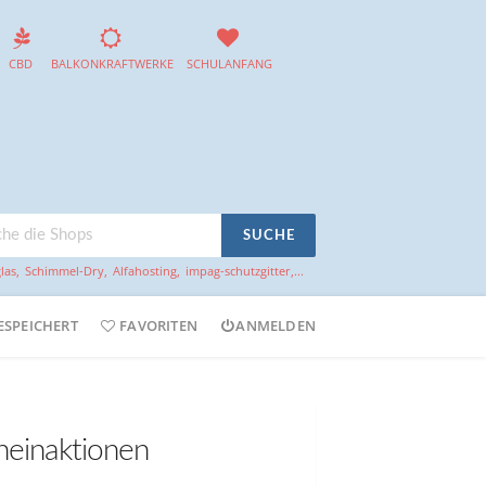
CBD
BALKONKRAFTWERKE
SCHULANFANG
SUCHE
las
,
Schimmel-Dry
,
Alfahosting
,
impag-schutzgitter
,...
ESPEICHERT
FAVORITEN
ANMELDEN
heinaktionen