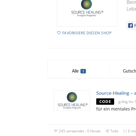
Bei
Leb
FAVORISIERE DIESEN SHOP
Alle
Gutsch
1
Source-Healing – 
CODE
gültig bis
für ein mentales 
245 verwendet - 0 Heute
Teile
E-ma