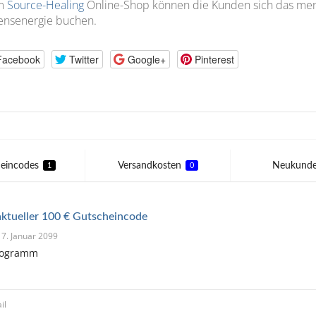
m
Source-Healing
Online-Shop können die Kunden sich das men
ensenergie buchen.
Facebook
Twitter
Google+
Pinterest
eincodes
Versandkosten
Neukund
1
0
aktueller 100 € Gutscheincode
 17. Januar 2099
Programm
il