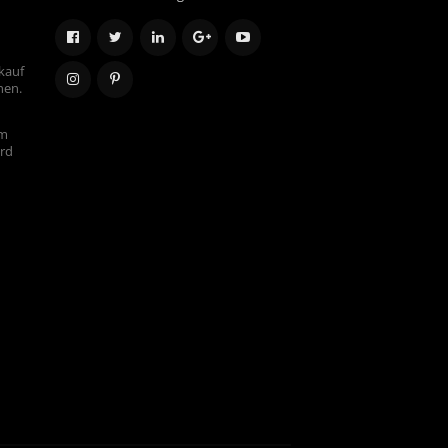
kauf
hen.
em
ird