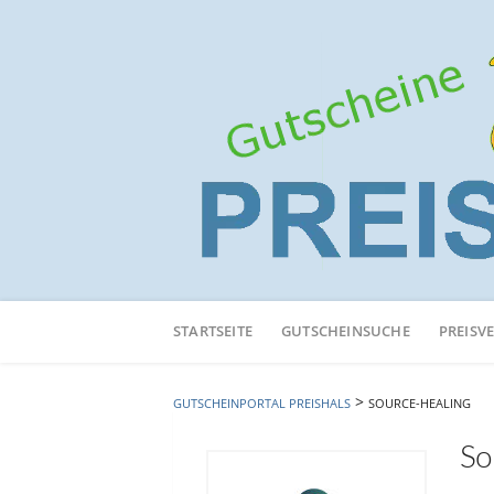
Neuen
Online-
STARTSEITE
GUTSCHEINSUCHE
PREISV
Shop
hinzufügen
>
GUTSCHEINPORTAL PREISHALS
SOURCE-HEALING
So