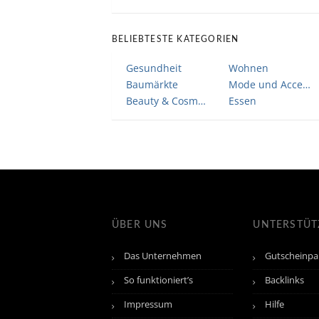
BELIEBTESTE KATEGORIEN
Gesundheit
Wohnen
Baumärkte
Mode und Accessoires
Beauty & Cosmetic
Essen
ÜBER UNS
UNTERSTÜ
Das Unternehmen
Gutscheinpa
So funktioniert’s
Backlinks
Impressum
Hilfe