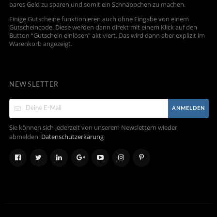
bares Geld zu sparen und somit ein Schnäppchen zu machen.
Einige Gutscheine funktionieren auch ohne Eingabe von einem
Gutscheincode. Diese werden dann direkt mit einem Klick auf den
Button “Gutschein einlösen” aktiviert. Das wird dann aber explizit im
Warenkorb angezeigt.
NEWSLETTER
ANMELDEN
Sie können sich jederzeit von unserem Newslettern wieder
abmelden.
Datenschutzerkärung