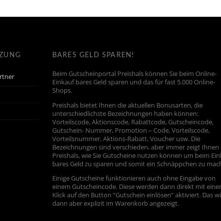
TZUNG
BARES GELD SPAREN!
Beim Gutscheinportal Preishals können Sie beim Online-
rtner
Einkauf bares Geld sparen und das für fast 5.000 Online-
Shops.
Preishals bietet Ihnen die aktuellen Bonusarten, die
unterschiedlichste Bezeichnungen haben können:
Vorteilscode, Aktionscode, Rabattcode, Gutscheincode,
Gutschein- Nummer, Promotion – Code, Vorteilscode,
Vorteilsnummer, Aktions-Rabatt, Voucher usw. Die
Bezeichnungen sind verschieden, aber immer zeigt Ihnen
Preishals, wie Sie Gutscheine nutzen können um beim Ein
bares Geld zu sparen und somit ein Schnäppchen zu mac
Einige Gutscheine funktionieren auch ohne Eingabe von
einem Gutscheincode. Diese werden dann direkt mit ein
Klick auf den Button “Gutschein einlösen” aktiviert. Das w
dann aber explizit im Warenkorb angezeigt.