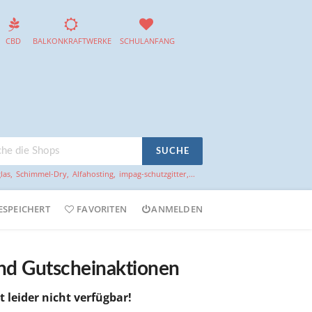
CBD
BALKONKRAFTWERKE
SCHULANFANG
SUCHE
las
,
Schimmel-Dry
,
Alfahosting
,
impag-schutzgitter
,...
ESPEICHERT
FAVORITEN
ANMELDEN
und Gutscheinaktionen
t leider nicht verfügbar!