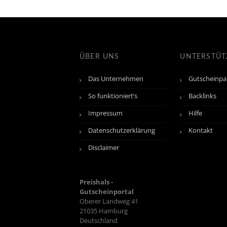
ÜBER UNS
UNTERSTÜ
Das Unternehmen
Gutscheinpa
So funktioniert’s
Backlinks
Impressum
Hilfe
Datenschutzerklärung
Kontakt
Disclaimer
Preishals -
Gutscheinportal
Oberer Landweg 41
21035
Hamburg
Deutschland