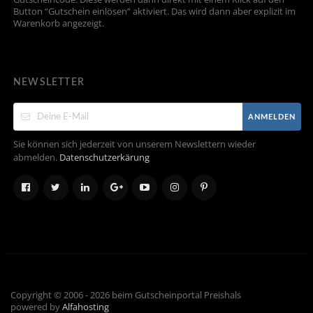
Button “Gutschein einlösen” aktiviert. Das wird dann aber explizit im
Warenkorb angezeigt.
NEWSLETTER
ANMELDEN
Sie können sich jederzeit von unserem Newslettern wieder
abmelden.
Datenschutzerkärung
Copyright © 2006 - 2026 beim Gutscheinportal Preishals
powered by
Alfahosting