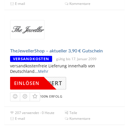
E-mail
Kommentare
TheJewellerShop – aktueller 3,90 € Gutschein
VERSANDKOSTEN
gültig bis 17. Januar 2099
versandkostenfreie Lieferung innerhalb von
Deutschland
...
Mehr
KTIVIERT
EINLÖSEN
100% ERFOLG
207 verwendet - 0 Heute
Teile
E-mail
Kommentare