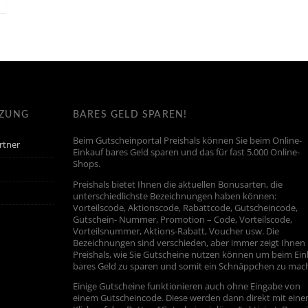
TZUNG
BARES GELD SPAREN!
Beim Gutscheinportal Preishals können Sie beim Online-
rtner
Einkauf bares Geld sparen und das für fast 5.000 Online-
Shops.
Preishals bietet Ihnen die aktuellen Bonusarten, die
unterschiedlichste Bezeichnungen haben können:
Vorteilscode, Aktionscode, Rabattcode, Gutscheincode,
Gutschein- Nummer, Promotion – Code, Vorteilscode,
Vorteilsnummer, Aktions-Rabatt, Voucher usw. Die
Bezeichnungen sind verschieden, aber immer zeigt Ihnen
Preishals, wie Sie Gutscheine nutzen können um beim Ein
bares Geld zu sparen und somit ein Schnäppchen zu mac
Einige Gutscheine funktionieren auch ohne Eingabe von
einem Gutscheincode. Diese werden dann direkt mit ein