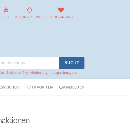
CBD
BALKONKRAFTWERKE
SCHULANFANG
SUCHE
las
,
Schimmel-Dry
,
Alfahosting
,
impag-schutzgitter
,...
ESPEICHERT
FAVORITEN
ANMELDEN
naktionen