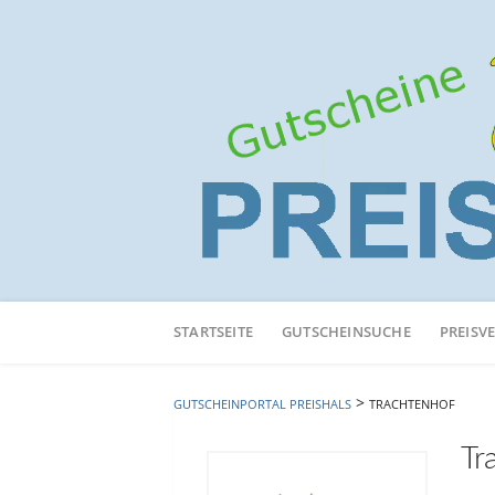
Neuen
Online-
STARTSEITE
GUTSCHEINSUCHE
PREISV
Shop
hinzufügen
>
GUTSCHEINPORTAL PREISHALS
TRACHTENHOF
Tr