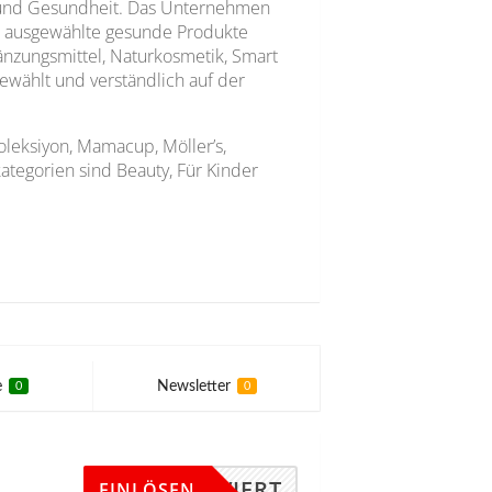
y und Gesundheit. Das Unternehmen
n ausgewählte gesunde Produkte
änzungsmittel, Naturkosmetik, Smart
wählt und verständlich auf der
leksiyon, Mamacup, Möller’s,
tegorien sind Beauty, Für Kinder
e
Newsletter
0
0
KTIVIERT
EINLÖSEN