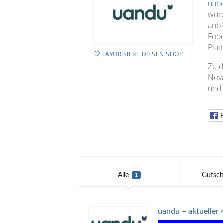
uan
wurd
anbi
Food
Plat
FAVORISIERE DIESEN SHOP
Zu 
Nova
und
Alle
Gutsch
1
uandu – aktueller 