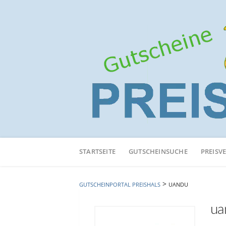
Neuen
Online-
STARTSEITE
GUTSCHEINSUCHE
PREISV
Shop
hinzufügen
>
GUTSCHEINPORTAL PREISHALS
UANDU
ua