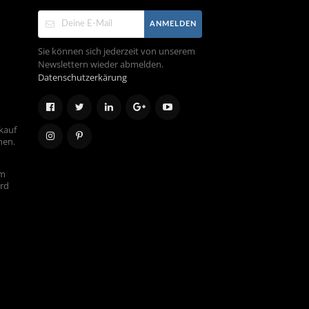
ANMELDEN
Sie können sich jederzeit von unserem
Newslettern wieder abmelden.
Datenschutzerkärung
kauf
hen.
em
ird