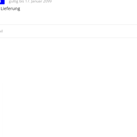
N
gültig bis 17. Januar 2099
 Lieferung
il