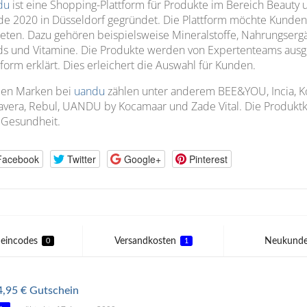
du
ist eine Shopping-Plattform für Produkte im Bereich Beaut
e 2020 in Düsseldorf gegründet. Die Plattform möchte Kunde
eten. Dazu gehören beispielsweise Mineralstoffe, Nahrungserg
s und Vitamine. Die Produkte werden von Expertenteams ausge
tform erklärt. Dies erleichert die Auswahl für Kunden.
den Marken bei
uandu
zählen unter anderem BEE&YOU, Incia, Ko
vera, Rebul, UANDU by Kocamaar und Zade Vital. Die Produktka
 Gesundheit.
Facebook
Twitter
Google+
Pinterest
eincodes
Versandkosten
Neukund
0
1
4,95 € Gutschein