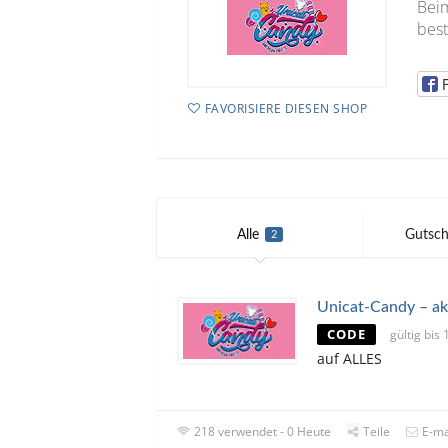
Bei
best
FAVORISIERE DIESEN SHOP
Alle
Gutsch
2
Unicat-Candy – ak
CODE
gültig bis
auf ALLES
218 verwendet - 0 Heute
Teile
E-ma