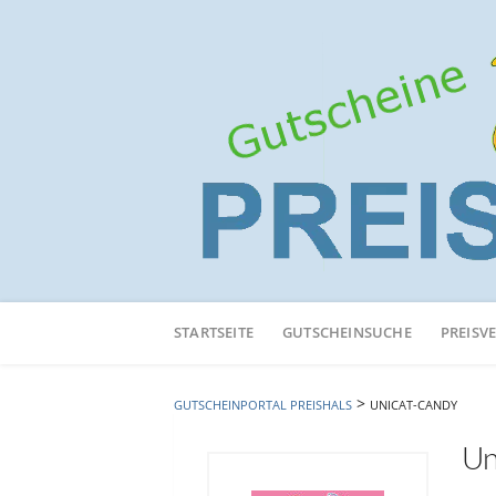
Neuen
Online-
STARTSEITE
GUTSCHEINSUCHE
PREISV
Shop
hinzufügen
>
GUTSCHEINPORTAL PREISHALS
UNICAT-CANDY
Un