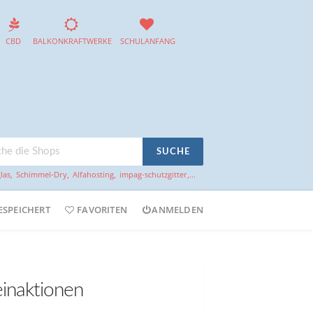
CBD
BALKONKRAFTWERKE
SCHULANFANG
SUCHE
las
,
Schimmel-Dry
,
Alfahosting
,
impag-schutzgitter
,...
ESPEICHERT
FAVORITEN
ANMELDEN
inaktionen