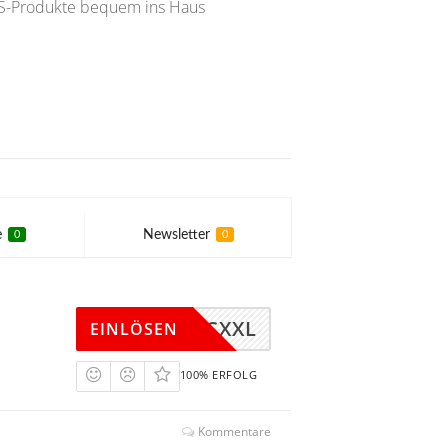
US-Produkte bequem ins Haus
e
Newsletter
0
0
D094CXXL
EINLÖSEN
100% ERFOLG
Kommentare