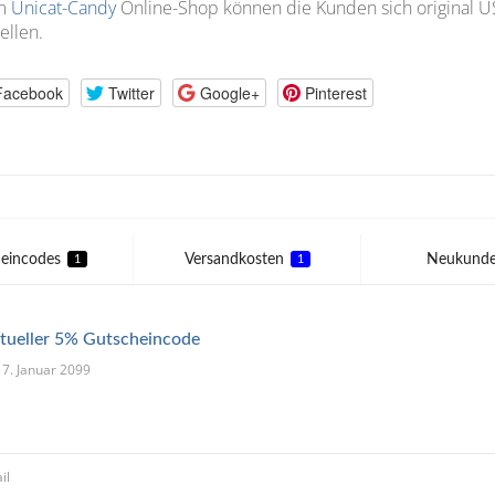
m
Unicat-Candy
Online-Shop können die Kunden sich original 
ellen.
Facebook
Twitter
Google+
Pinterest
eincodes
Versandkosten
Neukund
1
1
tueller 5% Gutscheincode
 17. Januar 2099
il