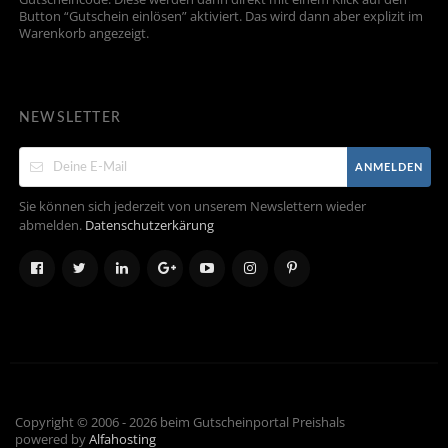
Button “Gutschein einlösen” aktiviert. Das wird dann aber explizit im
Warenkorb angezeigt.
NEWSLETTER
ANMELDEN
Sie können sich jederzeit von unserem Newslettern wieder
abmelden.
Datenschutzerkärung
Copyright © 2006 - 2026 beim Gutscheinportal Preishals
powered by
Alfahosting