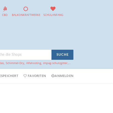
CBD
BALKONKRAFTWERKE
SCHULANFANG
SUCHE
las
,
Schimmel-Dry
,
Alfahosting
,
impag-schutzgitter
,...
ESPEICHERT
FAVORITEN
ANMELDEN