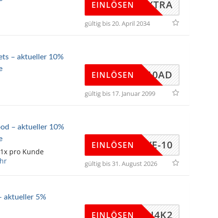
W20EXTRA
EINLÖSEN
gültig bis 20. April 2034
ets – aktueller 10%
e
SK10AD
EINLÖSEN
gültig bis 17. Januar 2099
d – aktueller 10%
e
-LOVE-10
EINLÖSEN
 1x pro Kunde
hr
gültig bis 31. August 2026
 aktueller 5%
P-M3U4K2
EINLÖSEN