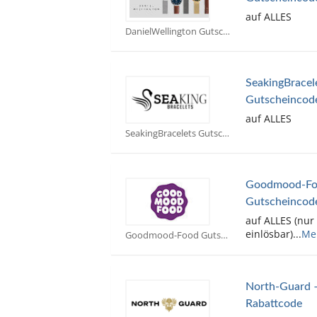
auf ALLES
DanielWellington Gutscheine
SeakingBracel
Gutscheincod
auf ALLES
SeakingBracelets Gutscheine
Goodmood-Foo
Gutscheincod
auf ALLES (nur
einlösbar)
...
Me
Goodmood-Food Gutscheine
North-Guard –
Rabattcode