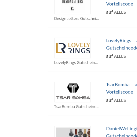
Vorteilscode
auf ALLES
DesignLetters Gutscheine
LovelyRings – 
Gutscheincod
auf ALLES
LovelyRings Gutscheine
TsarBomba – a
Vorteilscode
auf ALLES
TsarBomba Gutscheine
DanielWelling
Gutscheincod