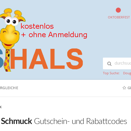
OKTOBERFEST
Top Suche:
Doug
ERGLEICHE
G
K
 Schmuck
Gutschein- und Rabattcodes