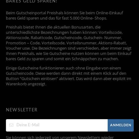
BARES GELD SPAREN!
Beim Gutscheinportal Preishals können Sie beim Online-Einkauf
bares Geld sparen und das für fast 5.000 Online- Shops.
Preishals bietet Ihnen die aktuellen Bonusarten, die
unterschiedlichste Bezeichnungen haben können: Vorteilscode,
Aktionscode, Rabattcode, Gutscheincode, Gutschein- Nummer,
Promotion – Code, Vorteilscode, Vorteilsnummer, Aktions-Rabatt,
Voucher usw. Die Bezeichnungen sind verschieden, aber immer zeigt
Ihnen Preishals, wie Sie Gutscheine nutzen können um beim Einkauf
bares Geld zu sparen und somit ein Schnäppchen zu machen.
Einige Gutscheine funktionieren auch ohne Eingabe von einem
Gutscheincode. Diese werden dann direkt mit einem Klick auf den
Button “Gutschein einlösen” aktiviert. Das wird dann aber explizit im
Warenkorb angezeigt.
NEWSLETTER
ANMELDEN
Sie können sich jederzeit von unserem Newslettern wieder