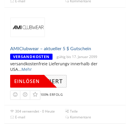
E-mail
Kommentare
AMIClubwear – aktueller 5 $ Gutschein
VERSANDKOSTEN
gültig bis 17. Januar 2099
versandkostenfreie Lieferungv innerhalb der
USA
...
Mehr
KTIVIERT
EINLÖSEN
100% ERFOLG
304 verwendet - 0 Heute
Teile
E-mail
Kommentare