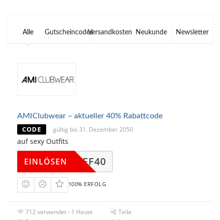
Alle
Gutscheincodes
Versandkosten
Neukunde
Newsletter
AMIClubwear – aktueller 40% Rabattcode
CODE
gültig bis 31. Dezember 2050
auf sexy Outfits
AFF40
EINLÖSEN
100% ERFOLG
712 verwendet - 1 Heute
Teile