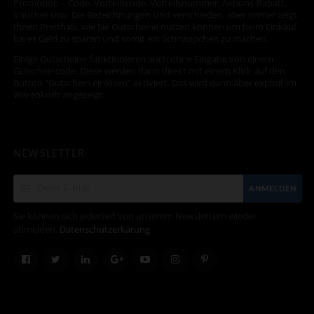
Promotion – Code, Vorteilscode, Vorteilsnummer, Aktions-Rabatt,
Voucher usw. Die Bezeichnungen sind verschieden, aber immer zeigt
Ihnen Preishals, wie Sie Gutscheine nutzen können um beim Einkauf
bares Geld zu sparen und somit ein Schnäppchen zu machen.
Einige Gutscheine funktionieren auch ohne Eingabe von einem
Gutscheincode. Diese werden dann direkt mit einem Klick auf den
Button “Gutschein einlösen” aktiviert. Das wird dann aber explizit im
Warenkorb angezeigt.
NEWSLETTER
ANMELDEN
Sie können sich jederzeit von unserem Newslettern wieder
abmelden.
Datenschutzerkärung