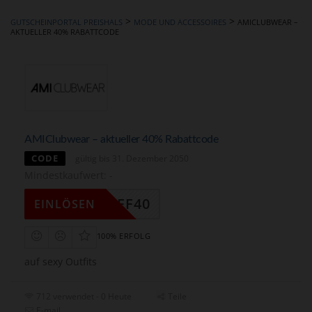
hinzufügen
>
>
GUTSCHEINPORTAL PREISHALS
MODE UND ACCESSOIRES
AMICLUBWEAR –
AKTUELLER 40% RABATTCODE
AMIClubwear – aktueller 40% Rabattcode
CODE
gültig bis 31. Dezember 2050
Mindestkaufwert: -
AFF40
EINLÖSEN
100% ERFOLG
auf sexy Outfits
712 verwendet - 0 Heute
Teile
E-mail