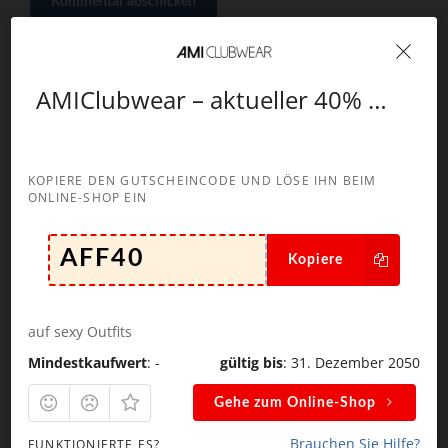
Kommentar abschicken
AMIClubwear – aktueller 40% Rabattcode
Suchen
nach:
KOPIERE DEN GUTSCHEINCODE UND LÖSE IHN BEIM
ONLINE-SHOP EIN
Kopiere
NEUESTE KOMMENTARE
Robert
zu
visit-x – aktueller 100 € Gutscheincode
auf sexy Outfits
Marcel
zu
Susi.live – aktuelle 111 Minuten
Mindestkaufwert
: -
gültig bis
: 31. Dezember 2050
Gutscheinaktion
Gehe zum Online-Shop
Alfahosting
zu
Alfahosting – exklusiver 10%
Gutscheincode
Brauchen Sie Hilfe?
FUNKTIONIERTE ES?