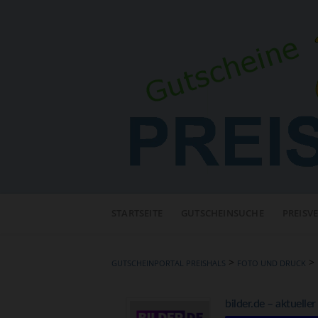
Neuen
Online-
STARTSEITE
GUTSCHEINSUCHE
PREISV
Shop
hinzufügen
>
>
GUTSCHEINPORTAL PREISHALS
FOTO UND DRUCK
bilder.de – aktuelle