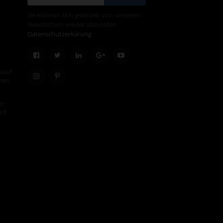
Sie können sich jederzeit von unserem
Newslettern wieder abmelden.
Datenschutzerkärung
kauf
hen.
em
ird