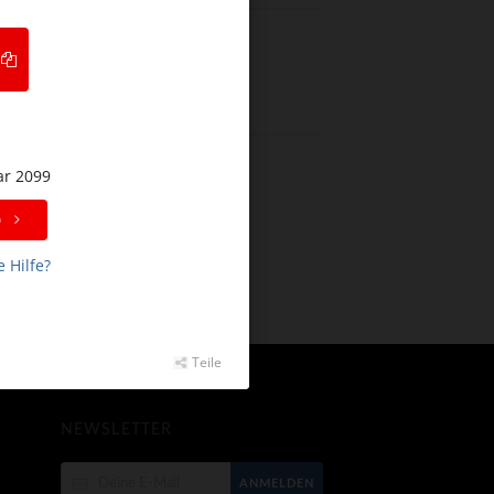
ATEGORIEN
Keine Kategorien
ar 2099
p
 Hilfe?
Teile
NEWSLETTER
ANMELDEN