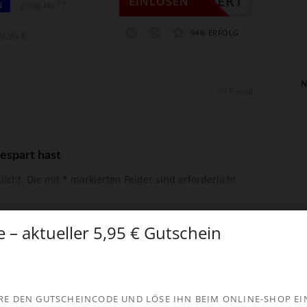
KTIVIERT
EINLÖSEN
N
gültig bis 17.
94% ERFOLG
9,95 €
N
E-mail
espart hast
licht.
Die mit
*
markierten Felder sind erforderlich!
e – aktueller 5,95 € Gutschein
RE DEN GUTSCHEINCODE UND LÖSE IHN BEIM ONLINE-SHOP EI