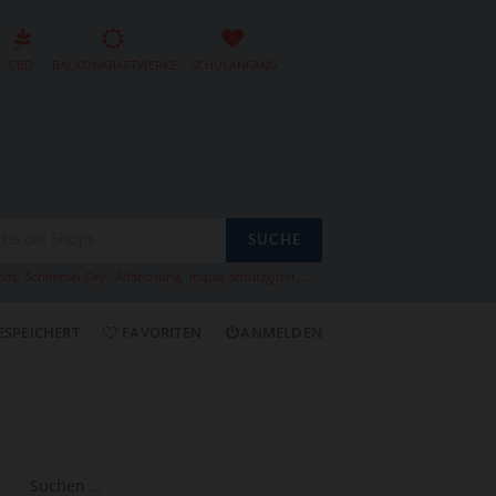
CBD
BALKONKRAFTWERKE
SCHULANFANG
SUCHE
las
,
Schimmel-Dry
,
Alfahosting
,
impag-schutzgitter
,...
ESPEICHERT
FAVORITEN
ANMELDEN
Suchen
nach: