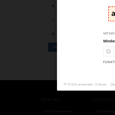
versan
Minde
Kommentar abschicken
FUNKT
61924 verwendet - 0 Heute
Übe
ÜBER UNS
UNTERSTÜ
Das Unternehmen
Gutscheinpa