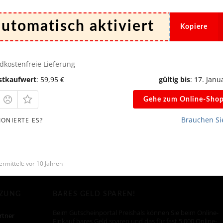
*
K
Kopiere
*
dkostenfreie Lieferung
stkaufwert
: 59,95 €
gültig bis
: 17. Janu
Gehe zum Online-Sho
Brauchen Sie
IONIERTE ES?
rmittelt: vor 10 Jahren
TZUNG
BARES GELD SPAREN!
Beim Gutscheinportal Preishals können Sie beim Online-
rtner
Einkauf bares Geld sparen und das für fast 5.000 Online-