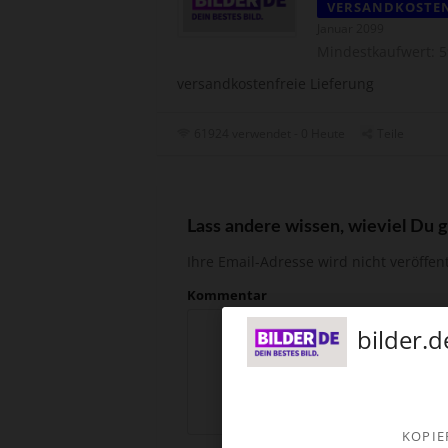
VERSANDKOSTE
Januar 2099
Mindestkaufwert: 5
versandkostenfreie Lieferung
61924 verwendet - 0 Heute
Teile
Lass andere wissen, wieviel Du g
Ihre Email-Adresse wird nicht veröffent
Kommentar
bilder.d
KOPIE