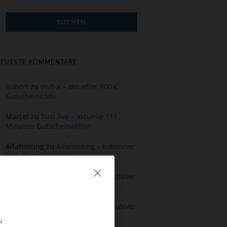
EUESTE KOMMENTARE
Robert
zu
visit-x – aktueller 100 €
Gutscheincode
Marcel
zu
Susi.live – aktuelle 111
Minuten Gutscheinaktion
Alfahosting
zu
Alfahosting – exklusiver
10% Gutscheincode
Alfahosting
zu
Alfahosting – exklusiver
10% Gutscheincode
Alfahosting
zu
Alfahosting – exklusiver
10% Gutscheincode
N