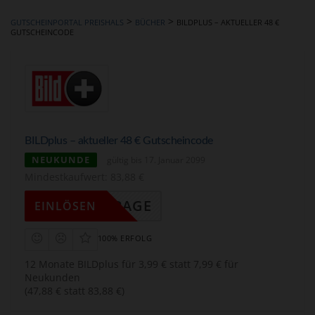
hinzufügen
>
>
GUTSCHEINPORTAL PREISHALS
BÜCHER
BILDPLUS – AKTUELLER 48 €
GUTSCHEINCODE
BILDplus – aktueller 48 € Gutscheincode
NEUKUNDE
gültig bis 17. Januar 2099
Mindestkaufwert: 83,88 €
DINGPAGE
EINLÖSEN
100% ERFOLG
12 Monate BILDplus für 3,99 € statt 7,99 € für
Neukunden
(47,88 € statt 83,88 €)