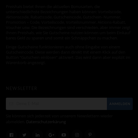
Preishals bietet Ihnen die aktuellen Bonusarten, die
unterschiedlichste Bezeichnungen haben können: Vorteilscode,
Aktionscode, Rabattcode, Gutscheincode, Gutschein- Nummer,
Promotion – Code, Vorteilscode, Vorteilsnummer, Aktions-Rabatt,
Voucher usw. Die Bezeichnungen sind verschieden, aber immer zeigt
Ihnen Preishals, wie Sie Gutscheine nutzen können um beim Einkauf
bares Geld zu sparen und somit ein Schnäppchen zu machen.
Einige Gutscheine funktionieren auch ohne Eingabe von einem
Gutscheincode. Diese werden dann direkt mit einem Klick auf den
Button “Gutschein einlösen” aktiviert. Das wird dann aber explizit im
Warenkorb angezeigt.
NEWSLETTER
ANMELDEN
Sie können sich jederzeit von unserem Newslettern wieder
abmelden.
Datenschutzerkärung