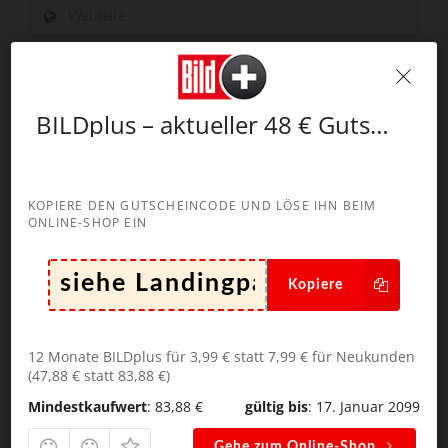
Kommentar abschicken
BILDplus – aktueller 48 € Gutscheincode
Suchen
KOPIERE DEN GUTSCHEINCODE UND LÖSE IHN BEIM
nach:
ONLINE-SHOP EIN
Kopiere
NEUESTE KOMMENTARE
12 Monate BILDplus für 3,99 € statt 7,99 € für Neukunden
(47,88 € statt 83,88 €)
Robert
zu
visit-x – aktueller 100 € Gutscheincode
Mindestkaufwert
: 83,88 €
gültig bis
: 17. Januar 2099
Marcel
zu
Susi.live – aktuelle 111 Minuten
Gutscheinaktion
Gehe zum Online-Shop