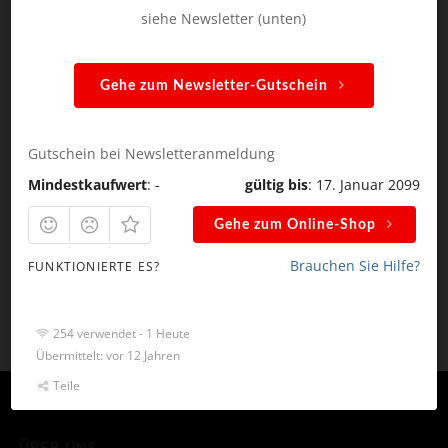
siehe Newsletter (unten)
Alfahosting
zu
Alfahosting – exklusiver 10%
Gutscheincode
Alfahosting
zu
Alfahosting – exklusiver 10%
Gehe zum Newsletter-Gutschein
Gutscheincode
Alfahosting
zu
Alfahosting – exklusiver 10%
Gutschein bei Newsletteranmeldung
Gutscheincode
Mindestkaufwert
: -
gültig bis
: 17. Januar 2099
Gehe zum Online-Shop
KATEGORIEN
Brauchen Sie Hilfe?
FUNKTIONIERTE ES?
Keine Kategorien
254 verwendet - 1 Heute
Übermittelt: vor 12 Jahren
Teile