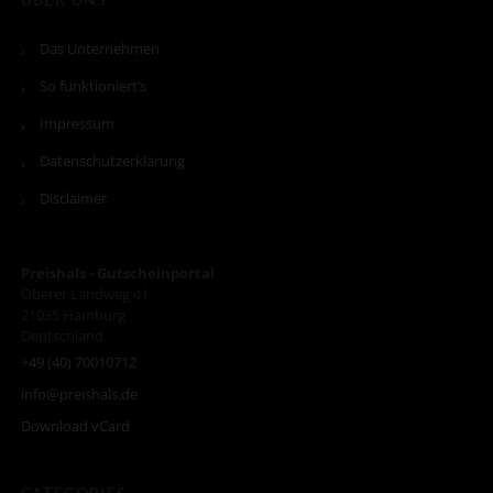
ÜBER UNS
Das Unternehmen
So funktioniert’s
Impressum
Datenschutzerklärung
Disclaimer
Preishals - Gutscheinportal
Oberer Landweg 41
21035
Hamburg
Deutschland
+49 (40) 70010712
info@preishals.de
Download vCard