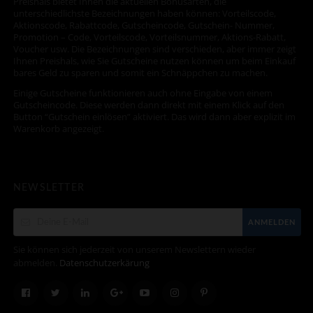
Preishals bietet Ihnen die aktuellen Bonusarten, die
unterschiedlichste Bezeichnungen haben können: Vorteilscode,
Aktionscode, Rabattcode, Gutscheincode, Gutschein- Nummer,
Promotion – Code, Vorteilscode, Vorteilsnummer, Aktions-Rabatt,
Voucher usw. Die Bezeichnungen sind verschieden, aber immer zeigt
Ihnen Preishals, wie Sie Gutscheine nutzen können um beim Einkauf
bares Geld zu sparen und somit ein Schnäppchen zu machen.
Einige Gutscheine funktionieren auch ohne Eingabe von einem
Gutscheincode. Diese werden dann direkt mit einem Klick auf den
Button “Gutschein einlösen” aktiviert. Das wird dann aber explizit im
Warenkorb angezeigt.
NEWSLETTER
ANMELDEN
Sie können sich jederzeit von unserem Newslettern wieder
abmelden.
Datenschutzerkärung