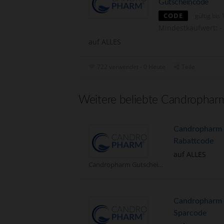
Gutscheincode
CODE
gültig bis
Mindestkaufwert: -
auf ALLES
722 verwendet - 0 Heute
Teile
Weitere beliebte Candropharm
Candropharm 
Rabattcode
auf ALLES
Candropharm Gutscheine
Candropharm 
Sparcode