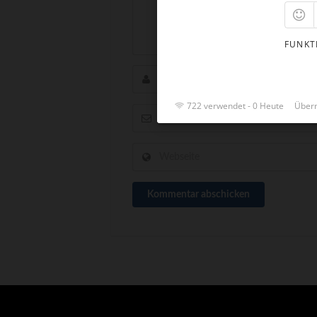
FUNKT
722 verwendet - 0 Heute
Überm
Kommentar abschicken