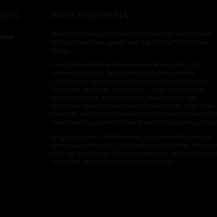
TZUNG
BARES GELD SPAREN!
Beim Gutscheinportal Preishals können Sie beim Online-
rtner
Einkauf bares Geld sparen und das für fast 5.000 Online-
Shops.
Preishals bietet Ihnen die aktuellen Bonusarten, die
unterschiedlichste Bezeichnungen haben können:
Vorteilscode, Aktionscode, Rabattcode, Gutscheincode,
Gutschein- Nummer, Promotion – Code, Vorteilscode,
Vorteilsnummer, Aktions-Rabatt, Voucher usw. Die
Bezeichnungen sind verschieden, aber immer zeigt Ihnen
Preishals, wie Sie Gutscheine nutzen können um beim Ein
bares Geld zu sparen und somit ein Schnäppchen zu mac
Einige Gutscheine funktionieren auch ohne Eingabe von
einem Gutscheincode. Diese werden dann direkt mit ein
Klick auf den Button “Gutschein einlösen” aktiviert. Das w
dann aber explizit im Warenkorb angezeigt.