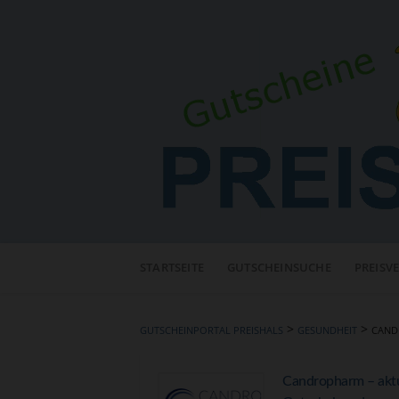
Neuen
Online-
STARTSEITE
GUTSCHEINSUCHE
PREISV
Shop
hinzufügen
>
>
GUTSCHEINPORTAL PREISHALS
GESUNDHEIT
CAND
Candropharm – aktu