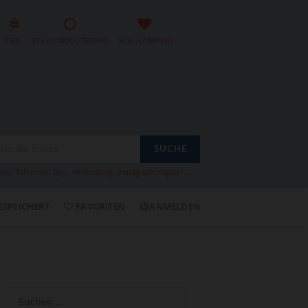
CBD
BALKONKRAFTWERKE
SCHULANFANG
SUCHE
las
,
Schimmel-Dry
,
Alfahosting
,
impag-schutzgitter
,...
ESPEICHERT
FAVORITEN
ANMELDEN
Suchen
nach: