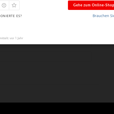
Gehe zum Online-Sho
Brauchen Sie
IONIERTE ES?
*
ittelt: vor 1 Jahr
*