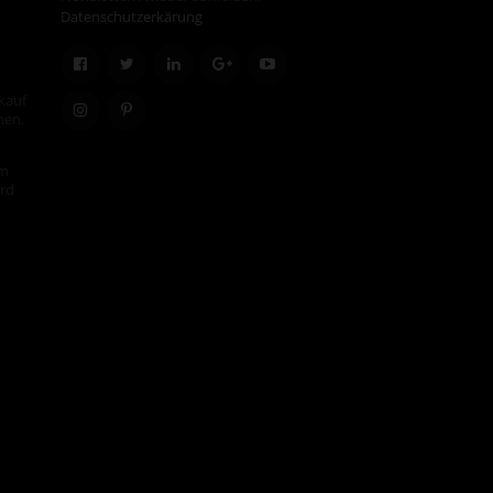
Datenschutzerkärung
kauf
hen.
em
ird