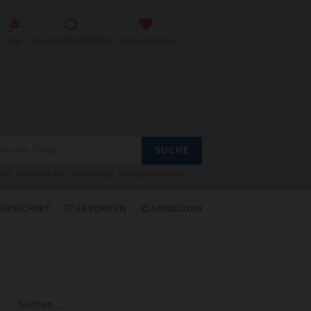
CBD
BALKONKRAFTWERKE
SCHULANFANG
SUCHE
las
,
Schimmel-Dry
,
Alfahosting
,
impag-schutzgitter
,...
ESPEICHERT
FAVORITEN
ANMELDEN
Suchen
nach: