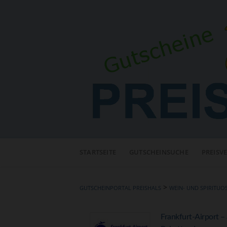
Neuen
Online-
STARTSEITE
GUTSCHEINSUCHE
PREISV
Shop
hinzufügen
>
GUTSCHEINPORTAL PREISHALS
WEIN- UND SPIRITU
Frankfurt-Airport –