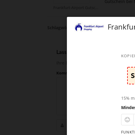
Gutschein bei
Frankfurt-Airport Gutscheine
Frankfu
Schlagwörter:
BlackWeek
Lass andere wissen, wieviel Du g
KOPIE
Ihre Email-Adresse wird nicht veröffent
Kommentar
15% m
Minde
FUNKT