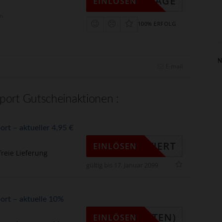
DINGPAGE
EINLÖSEN
n
100% ERFOLG
N
E-mail
rport Gutscheinaktionen :
ort – aktueller 4,95 €
KTIVIERT
EINLÖSEN
reie Lieferung
gültig bis 17. Januar 2099
ort – aktuelle 10%
(UNTEN)
EINLÖSEN