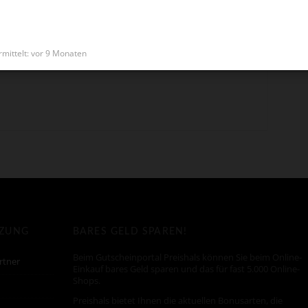
*
mittelt: vor 9 Monaten
TZUNG
BARES GELD SPAREN!
Beim Gutscheinportal Preishals können Sie beim Online-
rtner
Einkauf bares Geld sparen und das für fast 5.000 Online-
Shops.
Preishals bietet Ihnen die aktuellen Bonusarten, die