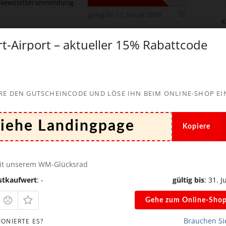
 Newsletteranmeldung
gültig bis 17. Januar 2099
K
rt-Airport – aktueller 15% Rabattcode
espart hast
RE DEN GUTSCHEINCODE UND LÖSE IHN BEIM ONLINE-SHOP EI
licht.
Die mit
*
markierten Felder sind erforderlich!
Kopiere
it unserem WM-Glücksrad
stkaufwert
: -
gültig bis
: 31. J
Gehe zum Online-Sho
*
Brauchen Sie
IONIERTE ES?