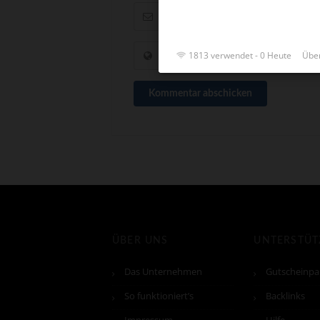
1813 verwendet - 0 Heute
Über
Kommentar abschicken
ÜBER UNS
UNTERSTÜ
Das Unternehmen
Gutscheinpa
So funktioniert’s
Backlinks