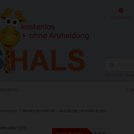
OKTOBERFEST
Top Suche:
Doug
ERGLEICHE
G
>
OSENHANDEL
FRANKFURT-AIRPORT – AKTUELLER 15% RABATTCODE
 aktueller 15%