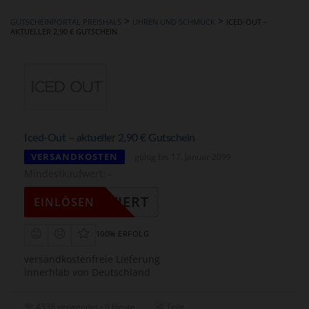
hinzufügen
>
>
GUTSCHEINPORTAL PREISHALS
UHREN UND SCHMUCK
ICED-OUT –
AKTUELLER 2,90 € GUTSCHEIN
Iced-Out – aktueller 2,90 € Gutschein
VERSANDKOSTEN
gültig bis 17. Januar 2099
Mindestkaufwert: -
KTIVIERT
EINLÖSEN
100% ERFOLG
versandkostenfreie Lieferung
innerhlab von Deutschland
4338 verwendet - 0 Heute
Teile