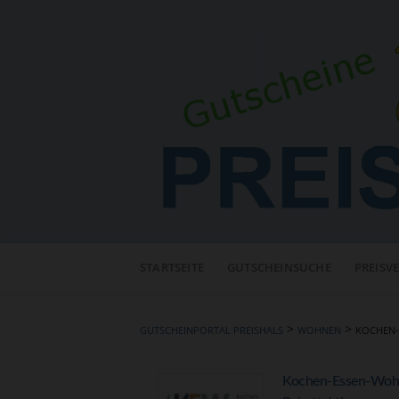
Neuen
Online-
STARTSEITE
GUTSCHEINSUCHE
PREISV
Shop
hinzufügen
>
>
GUTSCHEINPORTAL PREISHALS
WOHNEN
KOCHEN-
Kochen-Essen-Wohne