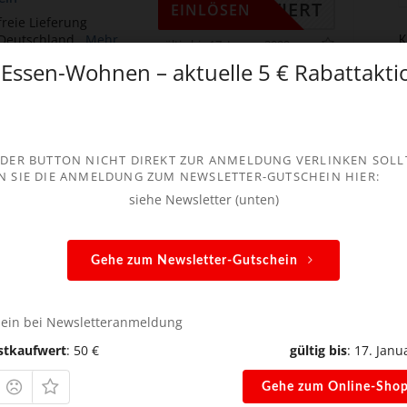
KTIVIERT
EINLÖSEN
reie Lieferung
 Deutschland
...
Mehr
K
gültig bis 17. Januar 2099
Essen-Wohnen – aktuelle 5 € Rabattakti
 DER BUTTON NICHT DIREKT ZUR ANMELDUNG VERLINKEN SOLL
espart hast
N SIE DIE ANMELDUNG ZUM NEWSLETTER-GUTSCHEIN HIER:
siehe Newsletter (unten)
licht.
Die mit
*
markierten Felder sind erforderlich!
Gehe zum Newsletter-Gutschein
ein bei Newsletteranmeldung
stkaufwert
: 50 €
gültig bis
: 17. Janu
Gehe zum Online-Sho
*