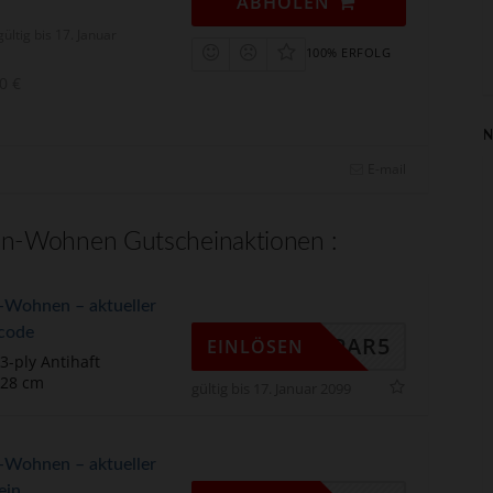
ABHOLEN
gültig bis 17. Januar
100% ERFOLG
0 €
N
E-mail
en-Wohnen Gutscheinaktionen :
-Wohnen – aktueller
code
SPAR5
EINLÖSEN
3-ply Antihaft
/28 cm
gültig bis 17. Januar 2099
-Wohnen – aktueller
ein