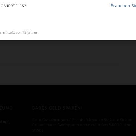
Brauchen Sie
IONIERTE ES?
*
rmittelt: vor 12 Jahren
TZUNG
BARES GELD SPAREN!
Beim Gutscheinportal Preishals können Sie beim Online-
rtner
Einkauf bares Geld sparen und das für fast 5.000 Online-
Shops.