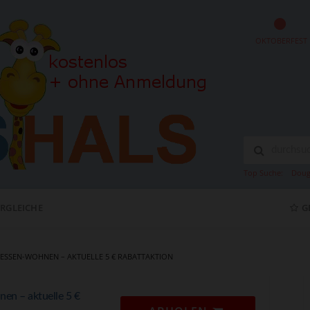
OKTOBERFEST
Top Suche:
Doug
ERGLEICHE
G
ESSEN-WOHNEN – AKTUELLE 5 € RABATTAKTION
n – aktuelle 5 €