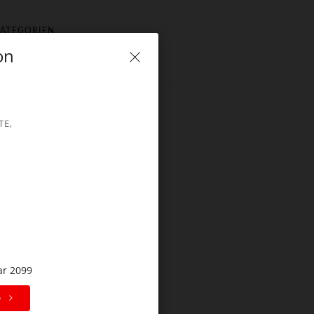
ATEGORIEN
on
Keine Kategorien
TE,
ar 2099
p