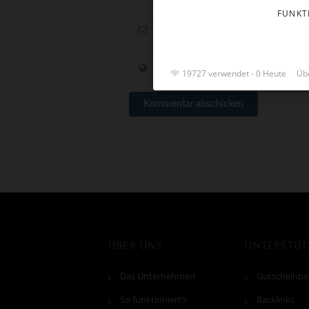
FUNKT
19727 verwendet - 0 Heute
Übe
Kommentar abschicken
ÜBER UNS
UNTERSTÜ
Das Unternehmen
Gutscheinpa
So funktioniert’s
Backlinks