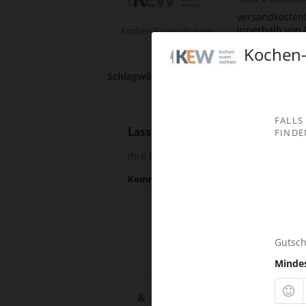
versandkostenf
innerhalb von
Kochen-Essen-Wohnen Gutscheine
Kochen-
Schlagwörter:
Messer
FALLS
Lass andere wissen, wieviel Du g
FINDE
Ihre Email-Adresse wird nicht veröffent
Kommentar
Gutsch
Minde