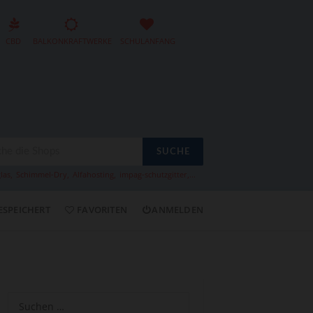
CBD
BALKONKRAFTWERKE
SCHULANFANG
SUCHE
las
,
Schimmel-Dry
,
Alfahosting
,
impag-schutzgitter
,...
ESPEICHERT
FAVORITEN
ANMELDEN
Suchen
nach: