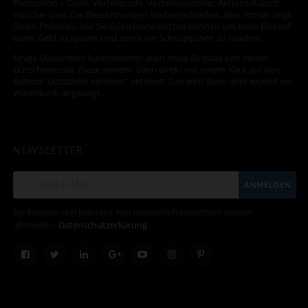
Promotion – Code, Vorteilscode, Vorteilsnummer, Aktions-Rabatt,
Voucher usw. Die Bezeichnungen sind verschieden, aber immer zeigt
Ihnen Preishals, wie Sie Gutscheine nutzen können um beim Einkauf
bares Geld zu sparen und somit ein Schnäppchen zu machen.
Einige Gutscheine funktionieren auch ohne Eingabe von einem
Gutscheincode. Diese werden dann direkt mit einem Klick auf den
Button “Gutschein einlösen” aktiviert. Das wird dann aber explizit im
Warenkorb angezeigt.
NEWSLETTER
ANMELDEN
Sie können sich jederzeit von unserem Newslettern wieder
abmelden.
Datenschutzerkärung