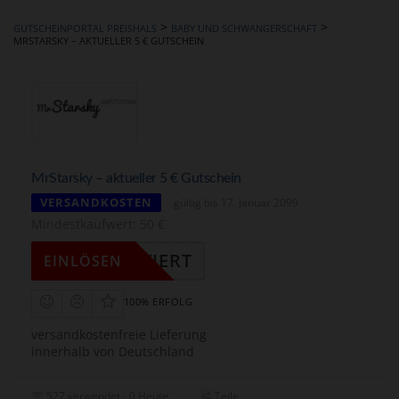
hinzufügen
>
>
GUTSCHEINPORTAL PREISHALS
BABY UND SCHWANGERSCHAFT
MRSTARSKY – AKTUELLER 5 € GUTSCHEIN
MrStarsky – aktueller 5 € Gutschein
VERSANDKOSTEN
gültig bis 17. Januar 2099
Mindestkaufwert: 50 €
KTIVIERT
EINLÖSEN
100% ERFOLG
versandkostenfreie Lieferung
innerhalb von Deutschland
527 verwendet - 0 Heute
Teile