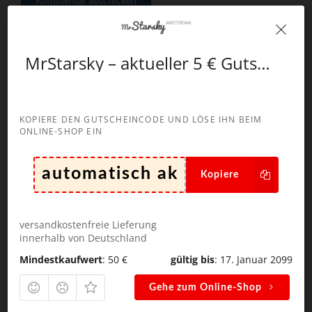
Kommentar abschicken
MrStarsky – aktueller 5 € Gutschein
Suchen
nach:
KOPIERE DEN GUTSCHEINCODE UND LÖSE IHN BEIM
ONLINE-SHOP EIN
Kopiere
NEUESTE KOMMENTARE
Robert
zu
visit-x – aktueller 100 € Gutscheincode
versandkostenfreie Lieferung
innerhalb von Deutschland
Marcel
zu
Susi.live – aktuelle 111 Minuten
Mindestkaufwert
: 50 €
gültig bis
: 17. Januar 2099
Gutscheinaktion
Gehe zum Online-Shop
Alfahosting
zu
Alfahosting – exklusiver 10%
Gutscheincode